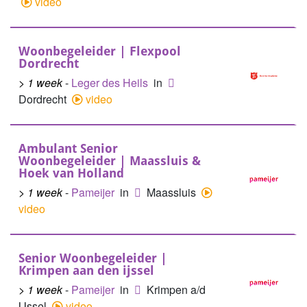
video
Woonbegeleider | Flexpool
Dordrecht
> 1 week
-
Leger des Heils
in
Dordrecht
video
Ambulant Senior
Woonbegeleider | Maassluis &
Hoek van Holland
> 1 week
-
Pameijer
in
Maassluis
video
Senior Woonbegeleider |
Krimpen aan den ijssel
> 1 week
-
Pameijer
in
Krimpen a/d
IJssel
video