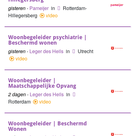
gisteren
-
Pameijer
in
Rotterdam-
Hillegersberg
video
Woonbegeleider psychiatrie |
Beschermd wonen
gisteren
-
Leger des Heils
in
Utrecht
video
Woonbegeleider |
Maatschappelijke Opvang
2 dagen
-
Leger des Heils
in
Rotterdam
video
Woonbegeleider | Beschermd
Wonen