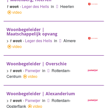
1 week
-
Leger des Heils
in
Heerlen
video
Woonbegeleider |
Maatschappelijk opvang
> 1 week
-
Leger des Heils
in
Almere
video
Woonbegeleider | Overschie
> 1 week
-
Pameijer
in
Rotterdam-
Centrum
video
Woonbegeleider | Alexanderium
> 1 week
-
Pameijer
in
Rotterdam-
Oosterflank
video