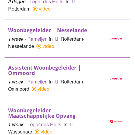
2 dagen
-
Leger des Heils
in
Rotterdam
video
Woonbegeleider | Nesselande
1 week
-
Pameijer
in
Rotterdam-
Nesselande
video
Assistent Woonbegeleider |
Ommoord
1 week
-
Pameijer
in
Rotterdam-
Ommoord
video
Woonbegeleider
Maatschappelijke Opvang
1 week
-
Leger des Heils
in
Wassenaar
video