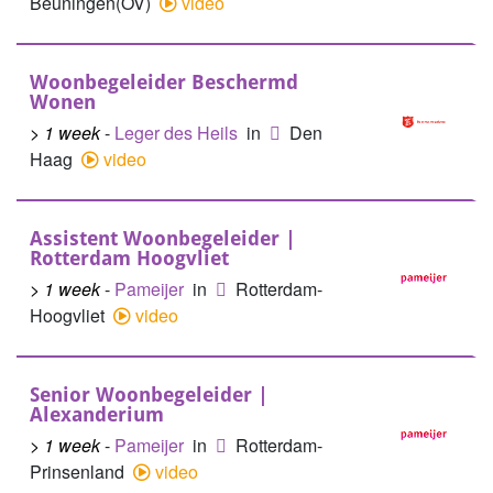
Beuningen(OV)
video
Woonbegeleider Beschermd
Wonen
> 1 week
-
Leger des Heils
in
Den
Haag
video
Assistent Woonbegeleider |
Rotterdam Hoogvliet
> 1 week
-
Pameijer
in
Rotterdam-
Hoogvliet
video
Senior Woonbegeleider |
Alexanderium
> 1 week
-
Pameijer
in
Rotterdam-
Prinsenland
video