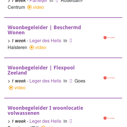
> 1 week
-
Pameijer
in
Rotterdam-
Centrum
video
Woonbegeleider | Beschermd
Wonen
> 1 week
-
Leger des Heils
in
Halsteren
video
Woonbegeleider | Flexpool
Zeeland
> 1 week
-
Leger des Heils
in
Goes
video
Woonbegeleider I woonlocatie
volwassenen
> 1 week
-
Leger des Heils
in