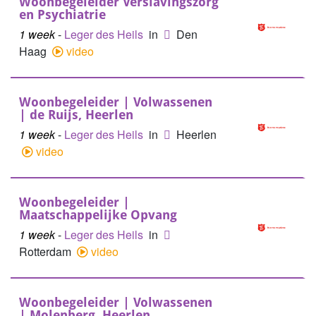
Woonbegeleider Verslavingszorg
en Psychiatrie
1 week
-
Leger des Heils
in
Den
Haag
video
Woonbegeleider | Volwassenen
| de Ruijs, Heerlen
1 week
-
Leger des Heils
in
Heerlen
video
Woonbegeleider |
Maatschappelijke Opvang
1 week
-
Leger des Heils
in
Rotterdam
video
Woonbegeleider | Volwassenen
| Molenberg, Heerlen