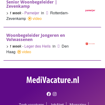
Senior Woonbegeleider |
Zevenkamp
> 1 week
-
Pameijer
in
Rotterdam-
Zevenkamp
video
Woonbegeleider Jongeren en
Volwassenen
> 1 week
-
Leger des Heils
in
Den
Haag
video
Zoek vacatures
JobAlert
Magazine