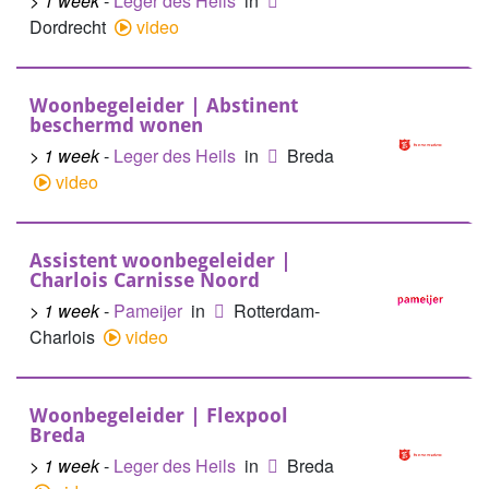
> 1 week
-
Leger des Heils
in
Dordrecht
video
Woonbegeleider | Abstinent
beschermd wonen
> 1 week
-
Leger des Heils
in
Breda
video
Assistent woonbegeleider |
Charlois Carnisse Noord
> 1 week
-
Pameijer
in
Rotterdam-
Charlois
video
Woonbegeleider | Flexpool
Breda
> 1 week
-
Leger des Heils
in
Breda