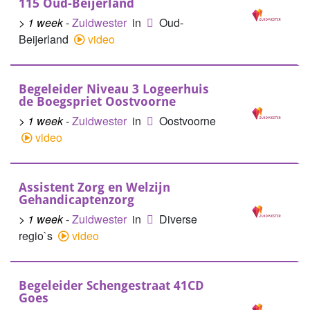
115 Oud-Beijerland
> 1 week
-
Zuidwester
in
Oud-
Beijerland
video
Begeleider Niveau 3 Logeerhuis
de Boegspriet Oostvoorne
> 1 week
-
Zuidwester
in
Oostvoorne
video
Assistent Zorg en Welzijn
Gehandicaptenzorg
> 1 week
-
Zuidwester
in
Diverse
regio`s
video
Begeleider Schengestraat 41CD
Goes