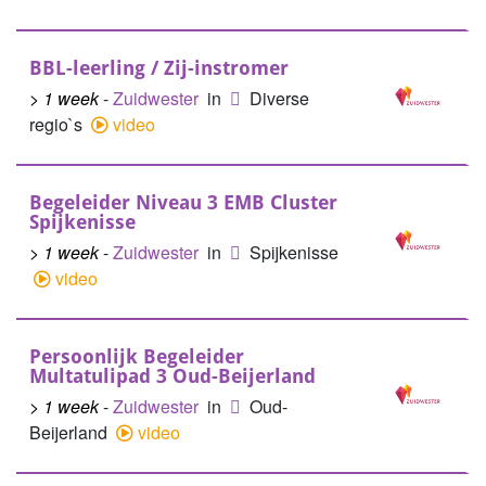
BBL-leerling / Zij-instromer
> 1 week
-
Zuidwester
in
Diverse
regio`s
video
Begeleider Niveau 3 EMB Cluster
Spijkenisse
> 1 week
-
Zuidwester
in
Spijkenisse
video
Persoonlijk Begeleider
Multatulipad 3 Oud-Beijerland
> 1 week
-
Zuidwester
in
Oud-
Beijerland
video