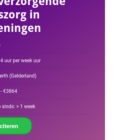
verzorgende
szorg in
eningen
e
4 uur per week uur
erth
(
Gelderland
)
 - €3864
 sinds: > 1 week
iciteren