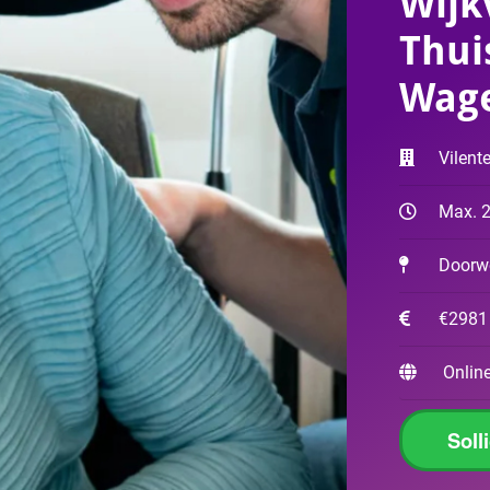
Wijk
Thui
Wag
Vilent
Max. 2
Doorw
€2981
Online
Soll