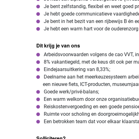
Je bent zelfstandig, flexibel en weet goed prio
Je hebt goede communicatieve vaardigheden 
Je bent in het bezit van een rijbewijs B én ee
Je hebt een warm hart voor de ouderenzorg 
Dit krijg je van ons
Arbeidsvoorwaarden volgens de cao VVT, ins
8% vakantiegeld, met de keus dit ook per ma
Eindejaarsuitkering van 8,33%;
Deelname aan het meerkeuzesysteem arbeids
een nieuwe fiets, ICT-producten, museumjaa
Goede werk/privé-balans;
Een warm welkom door onze organisatiebuddy
Reiskostenvergoeding en een goede pensioe
Ruimte voor scholing en doorgroeimogelijkh
Een betrokken team dat voor elkaar klaarst
Solliciteren?