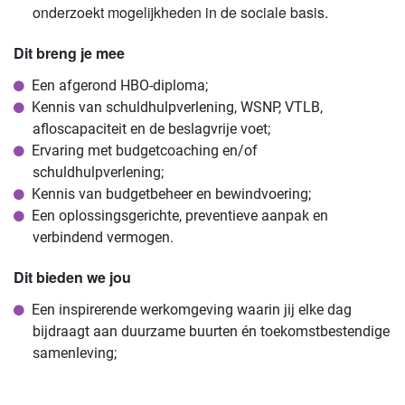
onderzoekt mogelijkheden in de sociale basis.
Dit breng je mee
Een afgerond HBO-diploma;
Kennis van schuldhulpverlening, WSNP, VTLB,
afloscapaciteit en de beslagvrije voet;
Ervaring met budgetcoaching en/of
schuldhulpverlening;
Kennis van budgetbeheer en bewindvoering;
Een oplossingsgerichte, preventieve aanpak en
verbindend vermogen.
Dit bieden we jou
Een inspirerende werkomgeving waarin jij elke dag
bijdraagt aan duurzame buurten én toekomstbestendige
samenleving;
Een jaarcontract voor 32 uur per week, met uitzicht op
een vast dienstverband;