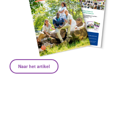
Naar het artikel
Over Sjaloom Zorg
Iedereen verdient het om zijn eigen unieke leven te
leiden. Wil jij daarbij helpen? Bij Sjaloom Zorg
bieden we mensen met een beperking
ondersteuning op maat. En daar hebben we jou
voor nodig! Als medewerker krijg je een