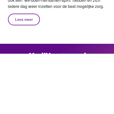
ook een ‘we-doen-het-samen-spirit’ hebben en zich
iedere dag weer inzetten voor de best mogelijke zorg.
Lees meer
Zoek vacatures
JobAlert
Magazine
Werven via MediVacature
Like ons op Facebook
Privacy
Contact