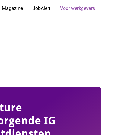
Magazine
JobAlert
Voor werkgevers
ture
orgende IG
tdiensten