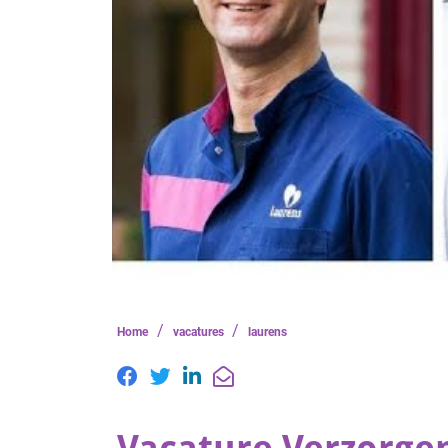
/
/
Home
vacatures
laurens