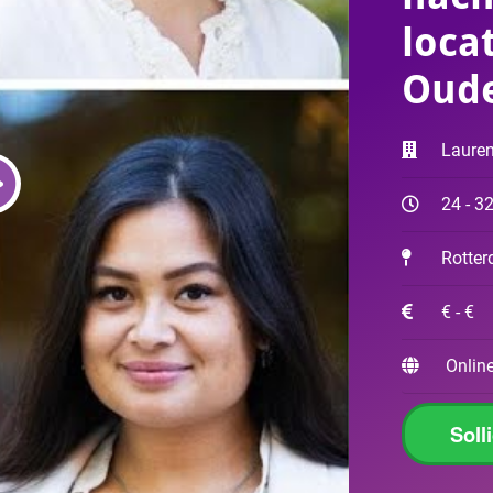
loca
Oude
Laure
24 - 3
Rotte
€ - €
Online
Soll