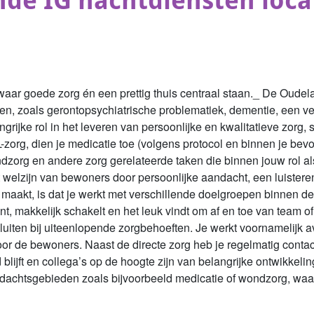
nde IG nachtdiensten loca
ar goede zorg én een prettig thuis centraal staan._ De Oudela
n, zoals gerontopsychiatrische problematiek, dementie, een ve
ngrijke rol in het leveren van persoonlijke en kwalitatieve zorg
-zorg, dien je medicatie toe (volgens protocol en binnen je be
dzorg en andere zorg gerelateerde taken die binnen jouw rol al
et welzijn van bewoners door persoonlijke aandacht, een luister
nd maakt, is dat je werkt met verschillende doelgroepen binnen d
ent, makkelijk schakelt en het leuk vindt om af en toe van team o
uiten bij uiteenlopende zorgbehoeften. Je werkt voornamelijk av
or de bewoners. Naast de directe zorg heb je regelmatig contact
 blijft en collega’s op de hoogte zijn van belangrijke ontwikkeli
ndachtsgebieden zoals bijvoorbeeld medicatie of wondzorg, waar