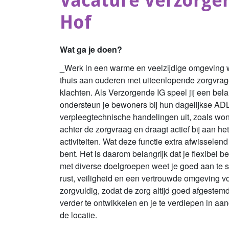
Vacature Verzorge
Hof
Wat ga je doen?
_Werk in een warme en veelzijdige omgeving wa
thuis aan ouderen met uiteenlopende zorgvrage
klachten. Als Verzorgende IG speel jij een bela
ondersteun je bewoners bij hun dagelijkse ADL
verpleegtechnische handelingen uit, zoals won
achter de zorgvraag en draagt actief bij aan h
activiteiten. Wat deze functie extra afwissele
bent. Het is daarom belangrijk dat je flexibel b
met diverse doelgroepen weet je goed aan te sl
rust, veiligheid en een vertrouwde omgeving vo
zorgvuldig, zodat de zorg altijd goed afgestemd
verder te ontwikkelen en je te verdiepen in aa
de locatie.