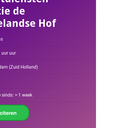
tie de
landse Hof
ns
2 uur uur
rdam
(
Zuid Holland
)
 sinds: > 1 week
iciteren