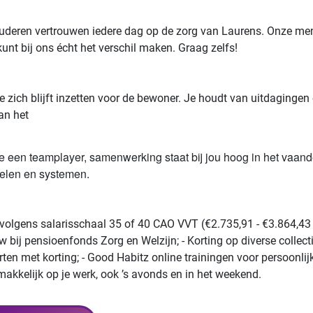
 ouderen vertrouwen iedere dag op de zorg van Laurens. Onze m
kunt bij ons écht het verschil maken. Graag zelfs!
gie zich blijft inzetten voor de bewoner. Je houdt van uitdaging
van het
 je een teamplayer, samenwerking staat bij jou hoog in het vaand
delen en systemen.
is volgens salarisschaal 35 of 40 CAO VVT (€2.735,91 - €3.864,43 
bij pensioenfonds Zorg en Welzijn; - Korting op diverse collecti
en met korting; - Good Habitz online trainingen voor persoonlijk
akkelijk op je werk, ook ’s avonds en in het weekend.