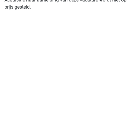
prijs gesteld.
[jc_217158]
Solliciteren
Alle vacatures van Vilente
Meer over Vilente