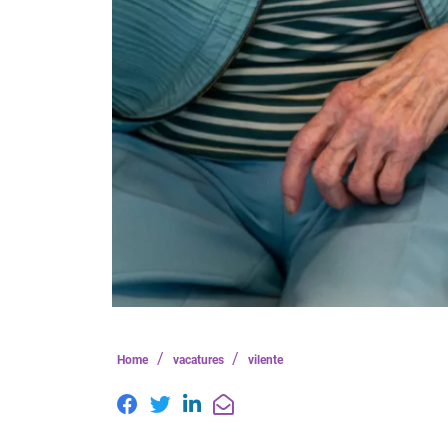
/
/
Home
vacatures
vilente