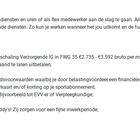
e diensten en uren of als flex medewerker aan de slag te gaan. Al
ande diensten. Zo kun je werken wanneer het jou uitkomt en de fu
chaling Verzorgende IG in FWG 35 €2.735 - €3.592 bruto per ma
and te laten uitbetalen;
voorwaarden waarbij je door belastingvoordeel een financiële
rkaart en/of korting op je sportabonnement;
ijvoorbeeld tot EVV-er of Verpleegkundige;
's! Zij zorgen voor een fijne inwerkperiode;