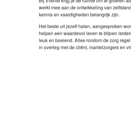
Bij Vilente krijg je de ruimte om te groeien a
werkt mee aan de ontwikkeling van zelfstand
kennis en vaardigheden belangrijk zijn.
Het beste uit jezelf halen, aangesproken wor
helpen een waardevol leven te blijven leiden
leuk en boeiend. Alles rondom de zorg regel
in overleg met de cliënt, mantelzorgers en vri
professionaliteit, verbinding en creativiteit va
Lees meer