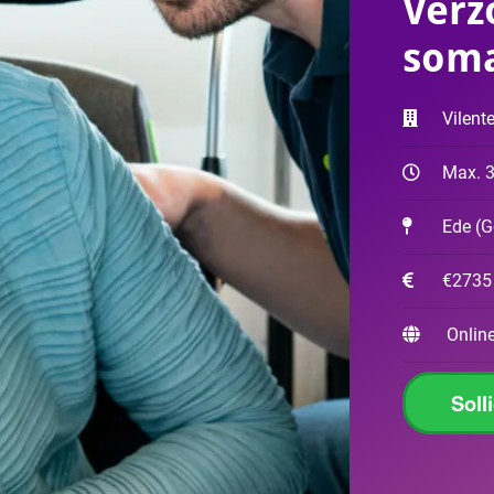
Verz
soma
Vilent
Max. 3
Ede
(
G
€2735
Online
Soll