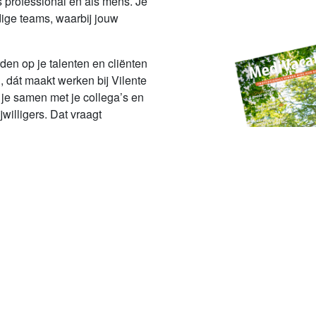
ls professional én als mens. Je
ige teams, waarbij jouw
den op je talenten en cliënten
, dát maakt werken bij Vilente
 je samen met je collega’s en
jwilligers. Dat vraagt
n jou.
Naar het artikel