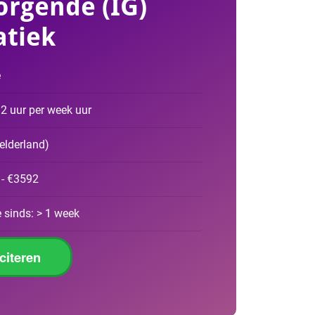
orgende (IG)
tiek
e
2 uur per week uur
elderland
)
 - €3592
 sinds: > 1 week
iciteren