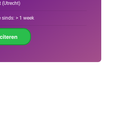
t
(
Utrecht
)
 sinds: > 1 week
iciteren