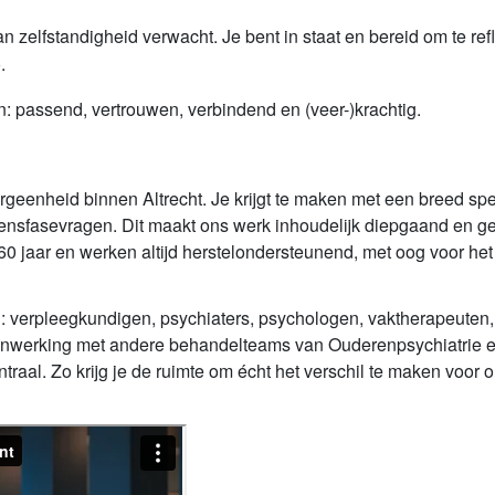
n zelfstandigheid verwacht. Je bent in staat en bereid om te ref
.
n: passend, vertrouwen, verbindend en (veer-)krachtig.
orgeenheid binnen Altrecht. Je krijgt te maken met een breed s
nsfasevragen. Dit maakt ons werk inhoudelijk diepgaand en gev
f 60 jaar en werken altijd herstelondersteunend, met oog voor 
d: verpleegkundigen, psychiaters, psychologen, vaktherapeuten
erking met andere behandelteams van Ouderenpsychiatrie en A
raal. Zo krijg je de ruimte om écht het verschil te maken voor