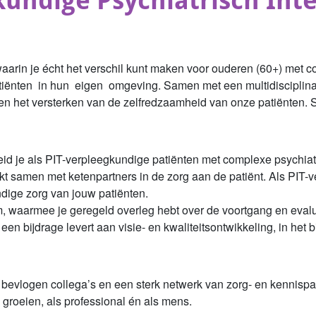
undige Psychiatrisch Int
waarin je écht het verschil kunt maken voor ouderen (60+) met 
ënten in hun eigen omgeving. Samen met een multidisciplinair te
 en het versterken van de zelfredzaamheid van onze patiënten. Sl
id je als PIT-verpleegkundige patiënten met complexe psychiat
kt samen met ketenpartners in de zorg aan de patiënt. Als PIT-
ndige zorg van jouw patiënten.
am, waarmee je geregeld overleg hebt over de voortgang en eval
 een bijdrage levert aan visie- en kwaliteitsontwikkeling, in het
 bevlogen collega’s en een sterk netwerk van zorg- en kennispart
e groeien, als professional én als mens.