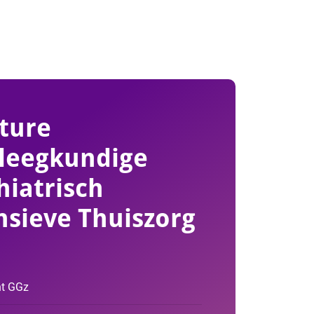
ture
leegkundige
hiatrisch
nsieve Thuiszorg
ht GGz