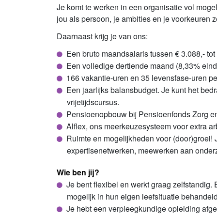
Je komt te werken in een organisatie vol moge
jou als persoon, je ambities en je voorkeuren
Daarnaast krijg je van ons:
Een bruto maandsalaris tussen € 3.088,- to
Een volledige dertiende maand (8,33% einde
166 vakantie-uren en 35 levensfase-uren per j
Een jaarlijks balansbudget. Je kunt het bedra
vrijetijdscursus.
Pensioenopbouw bij Pensioenfonds Zorg en W
Alflex, ons meerkeuzesysteem voor extra ar
Ruimte en mogelijkheden voor (door)groei! 
expertisenetwerken, meewerken aan onderzoek
Wie ben jij?
Je bent flexibel en werkt graag zelfstandig.
mogelijk in hun eigen leefsituatie behandeld 
Je hebt een verpleegkundige opleiding afge