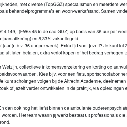
lijkheden, met diverse (TopGGZ) specialismen en meerdere werk
 zoals behandelprogramma’s en woon-werkafstand. Samen vinden w
t € 4.149,- (FWG 45 in de cao GGZ) op basis van 36 uur per wee
jaarsuitkering) en 8,33% vakantiegeld.
aar (o.b.v. 36 uur per week). Extra tijd voor jezelf? Je kunt tot 3
g uit laten betalen, extra verlof kopen of het bedrag verhogen tot
elzijn, collectieve inkomensverzekering en korting op aanvulle
beidsvoorwaarden. Kies bijv. voor een fiets, sportschoolabonne
Je kunt scholingen volgen bij de Altrecht Academie, deelnemen
 of jezelf verder ontwikkelen in de praktijk, via opleidingen en
 En dan ook nog het liefst binnen de ambulante ouderenpsychiatrie
worden. Het team waarin jij werkt bestaat uit professionals die a
rond.