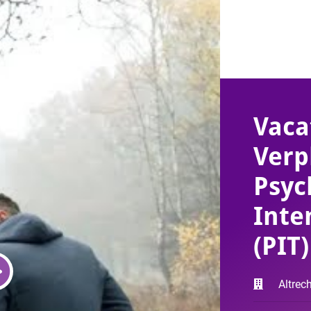
Vaca
Verp
Psyc
Inte
(PIT)
Altrec