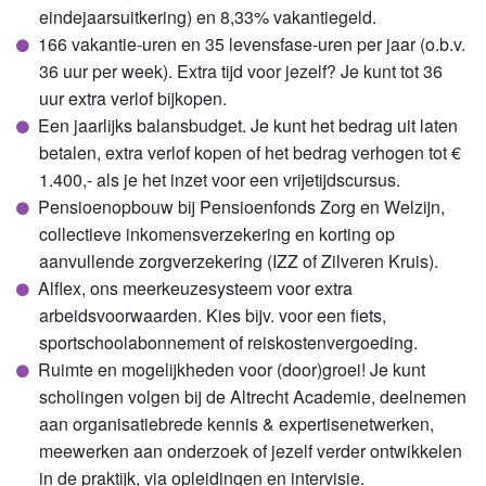
eindejaarsuitkering) en 8,33% vakantiegeld.
166 vakantie-uren en 35 levensfase-uren per jaar (o.b.v.
36 uur per week). Extra tijd voor jezelf? Je kunt tot 36
uur extra verlof bijkopen.
Een jaarlijks balansbudget. Je kunt het bedrag uit laten
betalen, extra verlof kopen of het bedrag verhogen tot €
1.400,- als je het inzet voor een vrijetijdscursus.
Pensioenopbouw bij Pensioenfonds Zorg en Welzijn,
collectieve inkomensverzekering en korting op
aanvullende zorgverzekering (IZZ of Zilveren Kruis).
Alflex, ons meerkeuzesysteem voor extra
arbeidsvoorwaarden. Kies bijv. voor een fiets,
sportschoolabonnement of reiskostenvergoeding.
Ruimte en mogelijkheden voor (door)groei! Je kunt
scholingen volgen bij de Altrecht Academie, deelnemen
aan organisatiebrede kennis & expertisenetwerken,
meewerken aan onderzoek of jezelf verder ontwikkelen
in de praktijk, via opleidingen en intervisie.