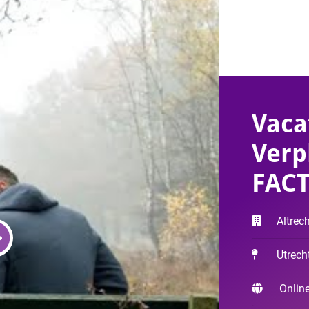
Vaca
Verp
FAC
Altrec
Utrech
Online