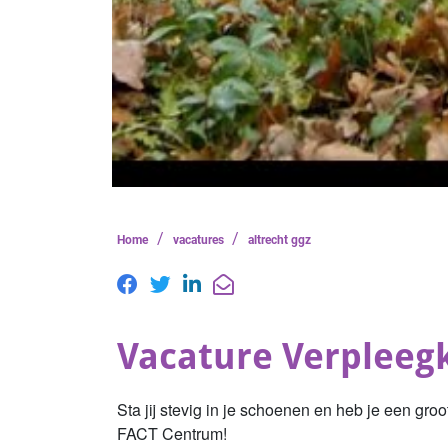
/
/
Home
vacatures
altrecht ggz
Vacature Verpleeg
Sta jij stevig in je schoenen en heb je een gro
FACT Centrum!