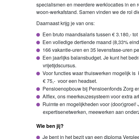
specialismen en meerdere werklocaties in en r
woon-werkafstand. Samen vinden we de rol die h
Daarnaast krijg je van ons:
Een bruto maandsalaris tussen € 3.180,- to
Een volledige dertiende maand (8,33% einde
166 vakantie-uren en 35 levensfase-uren per j
Een jaarlijks balansbudget. Je kunt het bedra
vrijetijdscursus.
Voor functies waar thuiswerken mogelijk is 
€ 75,- voor een headset.
Pensioenopbouw bij Pensioenfonds Zorg en W
Alflex, ons meerkeuzesysteem voor extra ar
Ruimte en mogelijkheden voor (door)groei! 
expertisenetwerken, meewerken aan onderzoek
Wie ben jij?
Je bent in het bezit van een diploma Verp