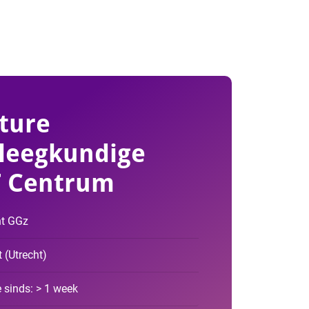
ture
leegkundige
T Centrum
ht GGz
t
(
Utrecht
)
 sinds: > 1 week