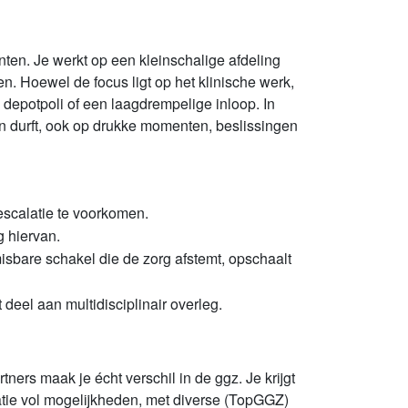
nten. Je werkt op een kleinschalige afdeling
 Hoewel de focus ligt op het klinische werk,
de depotpoli of een laagdrempelige
i
nloop. In
en durft, ook op drukke momenten, beslissingen
escalatie te voorkomen.
g hiervan.
sbare schakel die de zorg afstemt, opschaalt
deel aan multidisciplinair overleg.
ners maak je écht verschil in de ggz. Je krijgt
satie vol mogelijkheden, met diverse (TopGGZ)