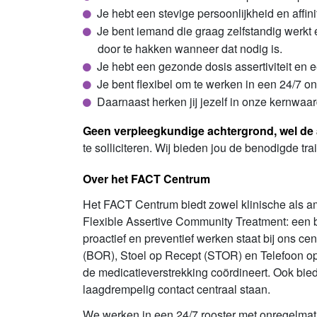
Je hebt een stevige persoonlijkheid en affin
Je bent iemand die graag zelfstandig werkt e
door te hakken wanneer dat nodig is.
Je hebt een gezonde dosis assertiviteit en 
Je bent flexibel om te werken in een 24/7 o
Daarnaast herken jij jezelf in onze kernwaa
Geen verpleegkundige achtergrond, wel de 
te solliciteren. Wij bieden jou de benodigde tr
Over het FACT Centrum
Het FACT Centrum biedt zowel klinische als am
Flexible Assertive Community Treatment: een 
proactief en preventief werken staat bij ons 
(BOR), Stoel op Recept (STOR) en Telefoon op
de medicatieverstrekking coördineert. Ook bie
laagdrempelig contact centraal staan.
We werken in een 24/7 rooster met onregelmati