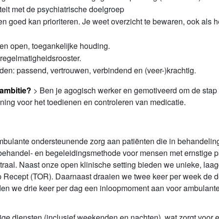
iteit met de psychiatrische doelgroep
n goed kan prioriteren. Je weet overzicht te bewaren, ook als h
een open, toegankelijke houding.
nregelmatigheidsrooster.
rden: passend, vertrouwen, verbindend en (veer-)krachtig.
ambitie?
> Ben je agogisch werker en gemotiveerd om de stap 
aining voor het toedienen en controleren van medicatie.
bulante ondersteunende zorg aan patiënten die in behandeling
behandel- en begeleidingsmethode voor mensen met ernstige psy
centraal. Naast onze open klinische setting bieden we unieke, 
 Recept (TOR). Daarnaast draaien we twee keer per week de de
den we drie keer per dag een inloopmoment aan voor ambulante 
ge diensten (inclusief weekenden en nachten), wat zorgt voor 