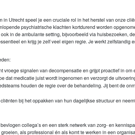
 Utrecht speel je een cruciale rol in het herstel van onze clië
nlopende psychiatrische klachten kortdurend worden opgenomen.
jk ook in de ambulante setting, bijvoorbeeld via huisbezoeken, 
ntieel en krijg je zelf veel eigen regie. Je werkt zelfstandig 
eden:
t vroege signalen van decompensatie en grijpt proactief in om 
oe dat medicatie juist wordt ingenomen en verzorgt de uitvoerin
steams houden de regie over de behandeling. Jij bent de onmi
cliënten bij het oppakken van hun dagelijkse structuur en neemt 
 bevlogen collega’s en een sterk netwerk van zorg- en kennispart
te groeien, als professional én als komt te werken in een organi