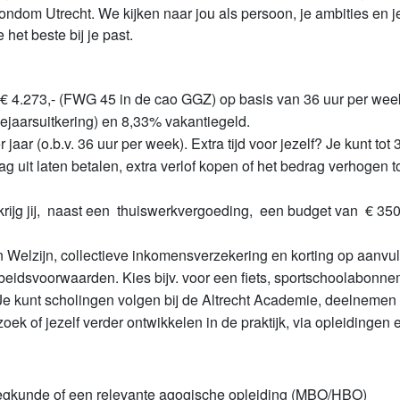
ondom Utrecht. We kijken naar jou als persoon, je ambities en
et beste bij je past.
t € 4.273,- (FWG 45 in de cao GGZ) op basis van 36 uur per wee
jaarsuitkering) en 8,33% vakantiegeld.
aar (o.b.v. 36 uur per week). Extra tijd voor jezelf? Je kunt tot 3
g uit laten betalen, extra verlof kopen of het bedrag verhogen tot
krijg jij, naast een thuiswerkvergoeding, een budget van € 350,
elzijn, collectieve inkomensverzekering en korting op aanvulle
beidsvoorwaarden. Kies bijv. voor een fiets, sportschoolabonne
Je kunt scholingen volgen bij de Altrecht Academie, deelnemen
 of jezelf verder ontwikkelen in de praktijk, via opleidingen en
leegkunde of een relevante agogische opleiding (MBO/HBO)