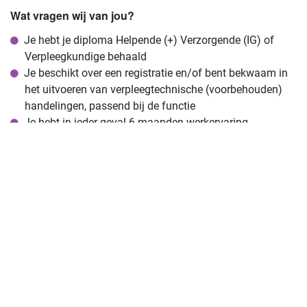
Wat vragen wij van jou?
Je hebt je diploma Helpende (+) Verzorgende (IG) of
Verpleegkundige behaald
Je beschikt over een registratie en/of bent bekwaam in
het uitvoeren van verpleegtechnische (voorbehouden)
handelingen, passend bij de functie
Je hebt in ieder geval 6 maanden werkervaring
opgedaan in de (ouderen)zorg
Je bent flexibel beschikbaarheid
Net afgestudeerd? Bel dan vooral even met onze
afdeling recruitment
Word jij onze nieuwe collega?
Dan kijken wij uit naar je
sollicitatie! Wil je meer weten over de vacature, neem dan
vrijblijvend contact op met de afdeling recruitment (bel, mail
of whatsapp): Cynthia van Ling (06-48526956) of mail naar
werving@brentano.nl.