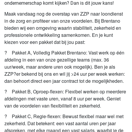
ondernemerschap komt kijken? Dan is dit jouw kans!
Maak vandaag nog de overstap van ZZP naar loondienst
in de zorg en profiteer van onze voordelen. Bij Brentano
bieden wij een omgeving waarin stabiliteit, zekerheid en
professionele ontwikkeling samenkomen. En je kunt
kiezen voor een pakket dat bij jou past:
?
Pakket A,
Volledig Pakket Brentano: Vast werk op één
afdeling in een van onze gezellige teams (max. 36
uur/week, maar andere uren ook mogelijk). Ben je als
ZZP?er bekend bij ons en wil jij >24 uur per week werken:
dan behoort direct een jaar contract tot de mogelijkheden.
?
Pakket B,
Oproep-flexen: Flexibel werken op meerdere
afdelingen met vaste uren, vanaf 8 uur per week. Geniet
van de voordelen van flexibiliteit en zekerheid.
?
Pakket C,
Regie-flexen: Bewust flexibel maar wel met
zekerheid. Dat betekent: een vast aantal uren per jaar
afspreken, met elke maand een vast salaris, waarbij je de