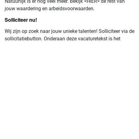
Natuurlijk is er nog veel meer. Bekijk <HIER> de rest van
jouw waardering en arbeidsvoorwaarden.
Solliciteer nu!
Wij zijn op zoek naar jouw unieke talenten! Solliciteer via de
sollicitatiebutton. Onderaan deze vacaturetekst is het
sollicitatieproces stapsgewijs uitgelegd.
Toch nog vragen? Als het om de functie-inhoud gaat, helpt
Vicky Wieland jou graag verder, v.wieland@yulius.nl. Heb je
een vraag over de sollicitatieprocedure? Dan kun je terecht
bij het recruitment team via recruitment@yulius.nl of
WhatsApp: 06 – 39 54 82 97.
Solliciteren
Alle vacatures van Yulius