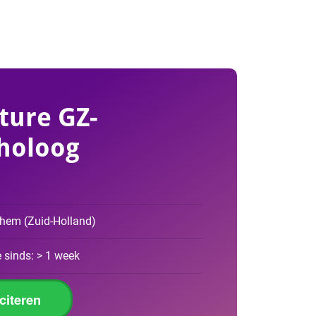
ture GZ-
holoog
chem
(
Zuid-Holland
)
 sinds: > 1 week
iciteren