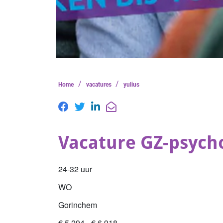
/
/
Home
vacatures
yulius
Vacature GZ-psych
24-32 uur
WO
Gorinchem
€ 5.294 - € 6.918