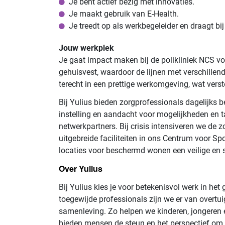
Je bent actief bezig met innovaties.
Je maakt gebruik van E-Health.
Je treedt op als werkbegeleider en draagt b
Jouw werkplek
Je gaat impact maken bij de polikliniek NCS voo
gehuisvest, waardoor de lijnen met verschillen
terecht in een prettige werkomgeving, wat vers
Bij Yulius bieden zorgprofessionals dagelijks 
instelling en aandacht voor mogelijkheden en tale
netwerkpartners. Bij crisis intensiveren we de
uitgebreide faciliteiten in ons Centrum voor Sp
locaties voor beschermd wonen een veilige en s
Over Yulius
Bij Yulius kies je voor betekenisvol werk in he
toegewijde professionals zijn we er van overtui
samenleving. Zo helpen we kinderen, jongeren
bieden mensen de steun en het perspectief om 