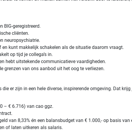
 BIG-geregistreerd.
ische cliënten.
en neuropsychiatrie.
ef en kunt makkelijk schakelen als de situatie daarom vraagt.
elt op tijd je collega’s in.
bt en hebt uitstekende communicatieve vaardigheden.
 de grenzen van ons aanbod uit het oog te verliezen.
e er zijn in een hele diverse, inspirerende omgeving. Dat krijg 
40 – € 6.716) van cao ggz.
ntract.
geld van 8,33% én een balansbudget van € 1.000,- op basis van 
 of laten uitkeren als salaris.