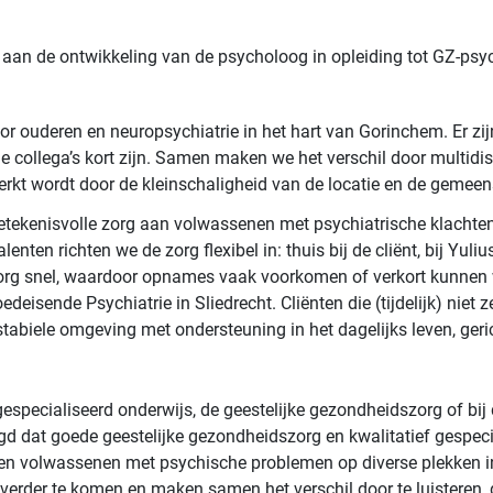
ij aan de ontwikkeling van de psycholoog in opleiding tot GZ-ps
r ouderen en neuropsychiatrie in het hart van Gorinchem. Er zij
de collega’s kort zijn. Samen maken we het verschil door multid
terkt wordt door de kleinschaligheid van de locatie en de gemee
betekenisvolle zorg aan volwassenen met psychiatrische klachte
nten richten we de zorg flexibel in: thuis bij de cliënt, bij Yuliu
 zorg snel, waardoor opnames vaak voorkomen of verkort kunnen w
oedeisende Psychiatrie in Sliedrecht. Cliënten die (tijdelijk) ni
tabiele omgeving met ondersteuning in het dagelijks leven, geric
t gespecialiseerd onderwijs, de geestelijke gezondheidszorg of b
gd dat goede geestelijke gezondheidszorg en kwalitatief gespeci
 en volwassenen met psychische problemen op diverse plekken i
verder te komen en maken samen het verschil door te luisteren,