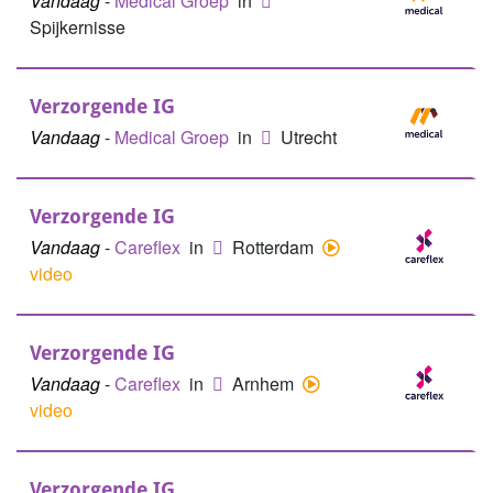
Vandaag
-
Medical Groep
in
Spijkernisse
Verzorgende IG
Vandaag
-
Medical Groep
in
Utrecht
Verzorgende IG
Vandaag
-
Careflex
in
Rotterdam
video
Verzorgende IG
Vandaag
-
Careflex
in
Arnhem
video
Verzorgende IG