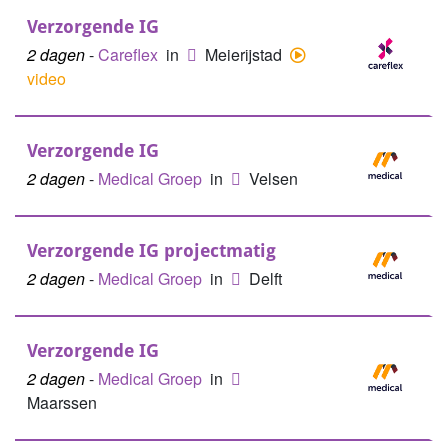
Verzorgende IG
2 dagen
-
Careflex
in
Meierijstad
video
Verzorgende IG
2 dagen
-
Medical Groep
in
Velsen
Verzorgende IG projectmatig
2 dagen
-
Medical Groep
in
Delft
Verzorgende IG
2 dagen
-
Medical Groep
in
Maarssen