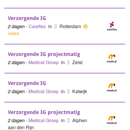
Verzorgende IG
2 dagen
-
Careflex
in
Rotterdam
video
Verzorgende IG projectmatig
2 dagen
-
Medical Groep
in
Zeist
Verzorgende IG
2 dagen
-
Medical Groep
in
Katwijk
Verzorgende IG projectmatig
2 dagen
-
Medical Groep
in
Alphen
aan den Rijn