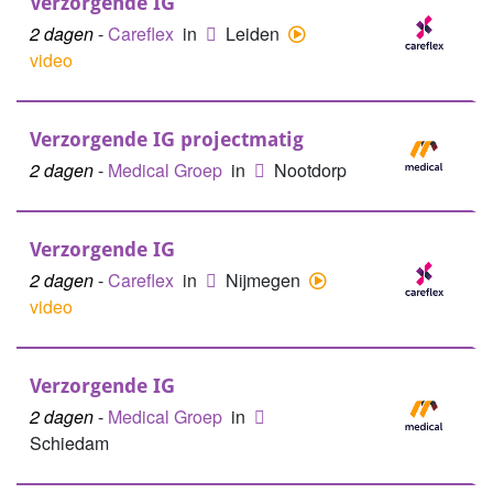
Verzorgende IG
2 dagen
-
Careflex
in
Leiden
video
Verzorgende IG projectmatig
2 dagen
-
Medical Groep
in
Nootdorp
Verzorgende IG
2 dagen
-
Careflex
in
Nijmegen
video
Verzorgende IG
2 dagen
-
Medical Groep
in
Schiedam