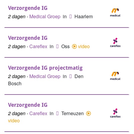
Verzorgende IG
2 dagen
-
Medical Groep
in
Haarlem
Verzorgende IG
2 dagen
-
Careflex
in
Oss
video
Verzorgende IG projectmatig
2 dagen
-
Medical Groep
in
Den
Bosch
Verzorgende IG
2 dagen
-
Careflex
in
Terneuzen
video