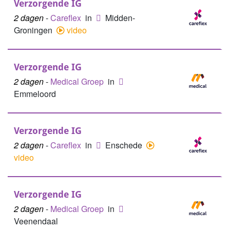
Verzorgende IG
2 dagen
-
Careflex
in
Midden-
Groningen
video
Verzorgende IG
2 dagen
-
Medical Groep
in
Emmeloord
Verzorgende IG
2 dagen
-
Careflex
in
Enschede
video
Verzorgende IG
2 dagen
-
Medical Groep
in
Veenendaal