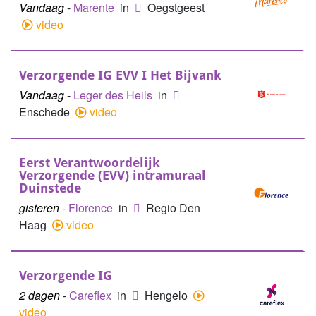
Vandaag
-
Marente
in
Oegstgeest
video
Verzorgende IG EVV I Het Bijvank
Vandaag
-
Leger des Heils
in
Enschede
video
Eerst Verantwoordelijk
Verzorgende (EVV) intramuraal
Duinstede
gisteren
-
Florence
in
Regio Den
Haag
video
Verzorgende IG
2 dagen
-
Careflex
in
Hengelo
video