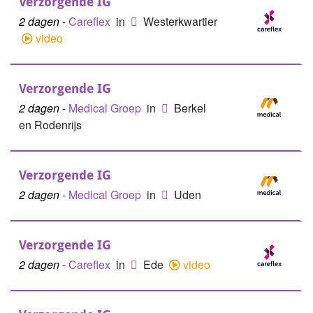
Verzorgende IG
2 dagen
-
Careflex
in
Westerkwartier
video
Verzorgende IG
2 dagen
-
Medical Groep
in
Berkel
en Rodenrijs
Verzorgende IG
2 dagen
-
Medical Groep
in
Uden
Verzorgende IG
2 dagen
-
Careflex
in
Ede
video