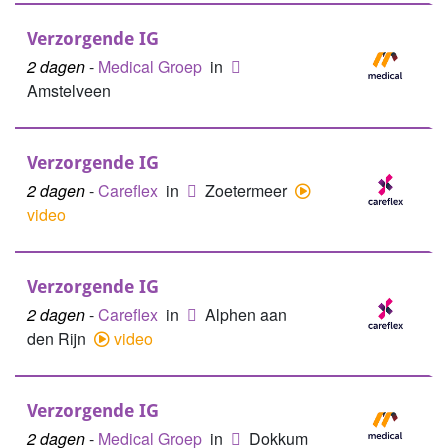
Verzorgende IG
2 dagen
-
Medical Groep
in
Amstelveen
Verzorgende IG
2 dagen
-
Careflex
in
Zoetermeer
video
Verzorgende IG
2 dagen
-
Careflex
in
Alphen aan
den Rijn
video
Verzorgende IG
2 dagen
-
Medical Groep
in
Dokkum