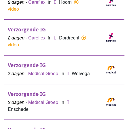
2 dagen
-
Careflex
in
Hoorn
video
Verzorgende IG
2 dagen
-
Careflex
in
Dordrecht
video
Verzorgende IG
2 dagen
-
Medical Groep
in
Wolvega
Verzorgende IG
2 dagen
-
Medical Groep
in
Enschede