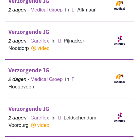
Verzorgende IG
2 dagen
-
Medical Groep
in
Alkmaar
Verzorgende IG
2 dagen
-
Careflex
in
Pijnacker-
Nootdorp
video
Verzorgende IG
2 dagen
-
Medical Groep
in
Hoogeveen
Verzorgende IG
2 dagen
-
Careflex
in
Leidschendam-
Voorburg
video