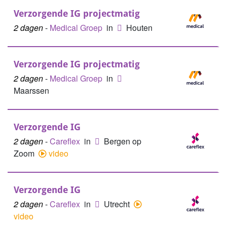
Verzorgende IG projectmatig
2 dagen
-
Medical Groep
in
Houten
Verzorgende IG projectmatig
2 dagen
-
Medical Groep
in
Maarssen
Verzorgende IG
2 dagen
-
Careflex
in
Bergen op
Zoom
video
Verzorgende IG
2 dagen
-
Careflex
in
Utrecht
video