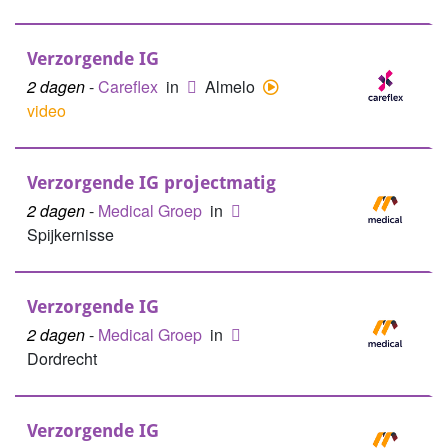
Verzorgende IG
2 dagen
-
Careflex
in
Almelo
video
Verzorgende IG projectmatig
2 dagen
-
Medical Groep
in
Spijkernisse
Verzorgende IG
2 dagen
-
Medical Groep
in
Dordrecht
Verzorgende IG