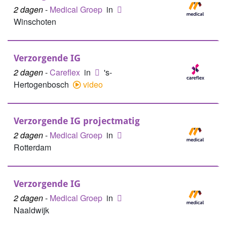
2 dagen
-
Medical Groep
in
Winschoten
Verzorgende IG
2 dagen
-
Careflex
in
's-
Hertogenbosch
video
Verzorgende IG projectmatig
2 dagen
-
Medical Groep
in
Rotterdam
Verzorgende IG
2 dagen
-
Medical Groep
in
Naaldwijk