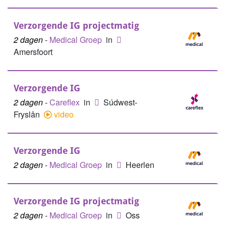
Verzorgende IG projectmatig
2 dagen
-
Medical Groep
in
Amersfoort
Verzorgende IG
2 dagen
-
Careflex
in
Súdwest-
Fryslân
video
Verzorgende IG
2 dagen
-
Medical Groep
in
Heerlen
Verzorgende IG projectmatig
2 dagen
-
Medical Groep
in
Oss