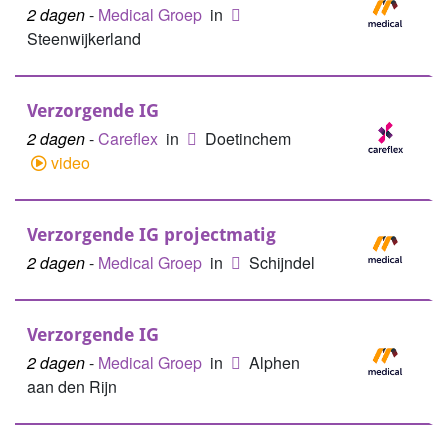
2 dagen
-
Medical Groep
in
Steenwijkerland
Verzorgende IG
2 dagen
-
Careflex
in
Doetinchem
video
Verzorgende IG projectmatig
2 dagen
-
Medical Groep
in
Schijndel
Verzorgende IG
2 dagen
-
Medical Groep
in
Alphen
aan den Rijn