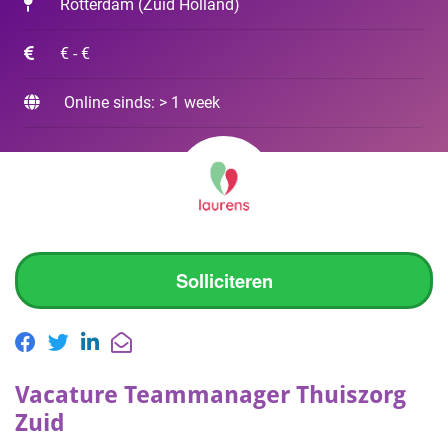
Rotterdam
(
Zuid Holland
)
€ - €
Online sinds: > 1 week
Solliciteren
Vacature Teammanager Thuiszorg
Zuid