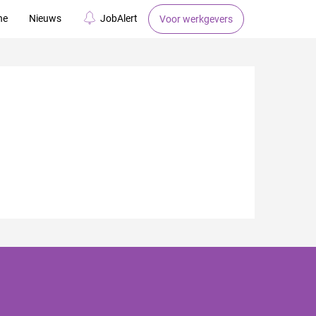
ne
Nieuws
JobAlert
Voor werkgevers