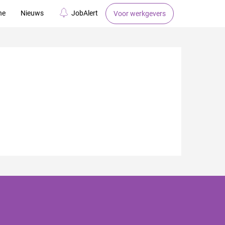
ne
Nieuws
JobAlert
Voor werkgevers