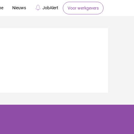
ne
Nieuws
JobAlert
Voor werkgevers