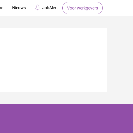
ne
Nieuws
JobAlert
Voor werkgevers