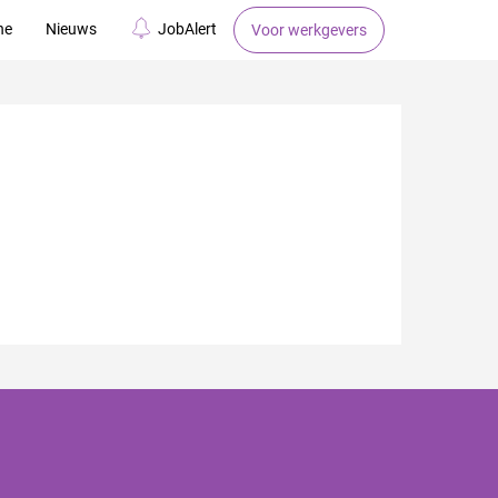
ne
Nieuws
JobAlert
Voor werkgevers