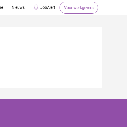
ne
Nieuws
JobAlert
Voor werkgevers