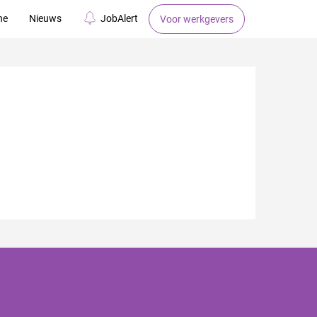
ne
Nieuws
JobAlert
Voor werkgevers