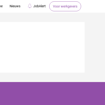
ne
Nieuws
JobAlert
Voor werkgevers