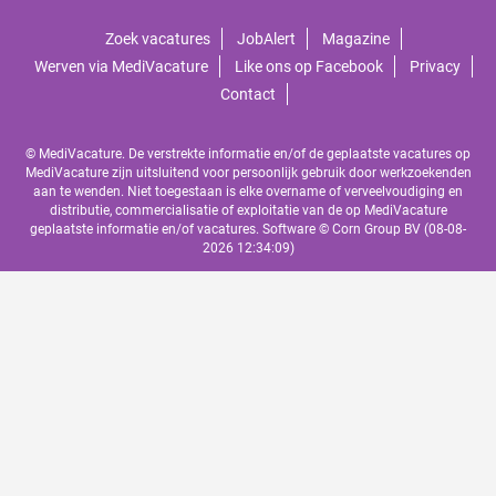
Zoek vacatures
JobAlert
Magazine
Werven via MediVacature
Like ons op Facebook
Privacy
Contact
© MediVacature. De verstrekte informatie en/of de geplaatste vacatures op
MediVacature zijn uitsluitend voor persoonlijk gebruik door werkzoekenden
aan te wenden. Niet toegestaan is elke overname of verveelvoudiging en
distributie, commercialisatie of exploitatie van de op MediVacature
geplaatste informatie en/of vacatures. Software ©
Corn Group BV
(08-08-
2026 12:34:09)