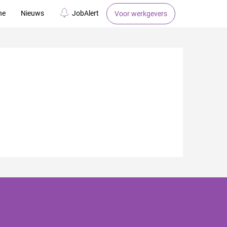
ne
Nieuws
JobAlert
Voor werkgevers