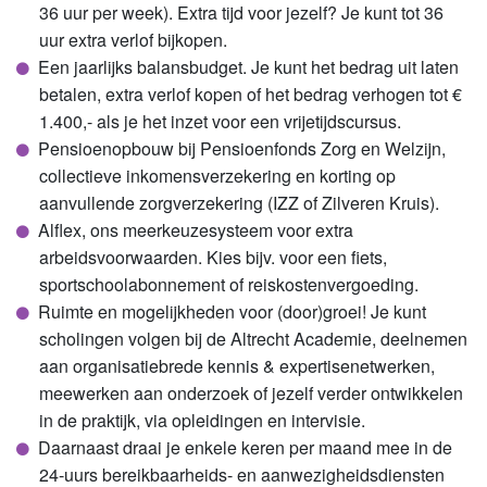
36 uur per week). Extra tijd voor jezelf? Je kunt tot 36
uur extra verlof bijkopen.
Een jaarlijks balansbudget. Je kunt het bedrag uit laten
betalen, extra verlof kopen of het bedrag verhogen tot €
1.400,- als je het inzet voor een vrijetijdscursus.
Pensioenopbouw bij Pensioenfonds Zorg en Welzijn,
collectieve inkomensverzekering en korting op
aanvullende zorgverzekering (IZZ of Zilveren Kruis).
Alflex, ons meerkeuzesysteem voor extra
arbeidsvoorwaarden. Kies bijv. voor een fiets,
sportschoolabonnement of reiskostenvergoeding.
Ruimte en mogelijkheden voor (door)groei! Je kunt
scholingen volgen bij de Altrecht Academie, deelnemen
aan organisatiebrede kennis & expertisenetwerken,
meewerken aan onderzoek of jezelf verder ontwikkelen
in de pra
ktijk, via opleidingen en in
tervisie.
Daarnaast draai je enkele keren per maand mee in de
24-uurs bereikbaarheids- en aanwezigheidsdiensten