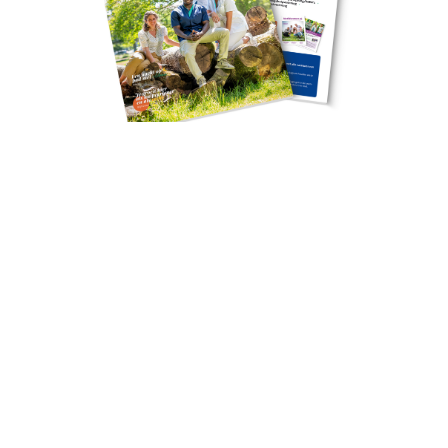
Naar het artikel
Over Fivoor
Over Fivoor
Fivoor heeft een maatschappelijke opdracht: mensen
met een psychiatrische stoornis die voor de
samenleving of voor zichzelf een gevaar vormen
behandelen en begeleiden, met als doel het risico en