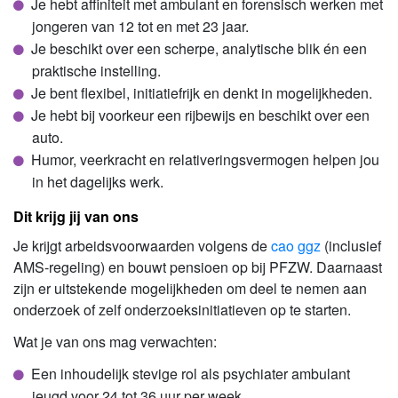
Je hebt affiniteit met ambulant en forensisch werken met
jongeren van 12 tot en met 23 jaar.
Je beschikt over een scherpe, analytische blik én een
praktische instelling.
Je bent flexibel, initiatiefrijk en denkt in mogelijkheden.
Je hebt bij voorkeur een rijbewijs en beschikt over een
auto.
Humor, veerkracht en relativeringsvermogen helpen jou
in het dagelijks werk.
Dit krijg jij van ons
Je krijgt arbeidsvoorwaarden volgens de
cao ggz
(inclusief
AMS-regeling) en bouwt pensioen op bij PFZW. Daarnaast
zijn er uitstekende mogelijkheden om deel te nemen aan
onderzoek of zelf onderzoeksinitiatieven op te starten.
Wat je van ons mag verwachten:
Een inhoudelijk stevige rol als psychiater ambulant
jeugd voor 24 tot 36 uur per week.