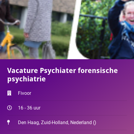
Vacature Psychiater forensische
psychiatrie
Fivoor
16 - 36 uur
Den Haag, Zuid-Holland, Nederland
(
)