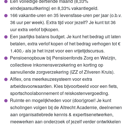
Een volledige dertiende maand (8,33%
eindejaarsuitkering) en 8,33% vakantiegeld.
166 vakantie-uren en 35 levensfase-uren per jaar (o.b.v.
36 uur per week). Extra tijd voor jezelf? Je kunt tot 36
uur extra verlof bijkopen.
Een jaarlijks balans budget. Je kunt het bedrag uit laten
betalen, extra verlof kopen of het bedrag verhogen tot €
1.400,- als je het inzet voor een vrijetijdscursus.
Pensioenopbouw bij Pensioenfonds Zorg en Welzijn,
collectieve inkomensverzekering en korting op
aanvullende zorgverzekering (IZZ of Zilveren Kruis).
Alflex, ons meerkeuzesysteem voor extra
arbeidsvoorwaarden. Kies bijvoorbeeld voor een fiets,
sportschoolabonnement of reiskostenvergoeding.
Ruimte en mogelijkheden voor (door)groei! Je kunt
scholingen volgen bij de Altrecht Academie, deelnemen
aan organisatiebrede kennis & expertisenetwerken,
meewerken aan onderzoek of jezelf verder ontwikkelen