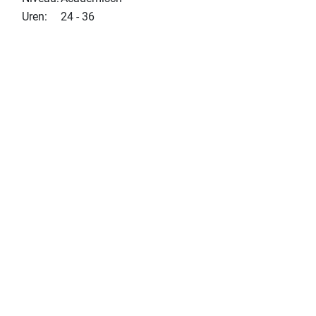
Uren:
24 - 36
Solliciteer nu
Solliciteren
Alle vacatures van Altrecht GGz
Meer over Altrecht GGz
Lees het
MediVacature magazine
artikel van
Altrecht GGz.