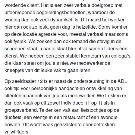
wordende cliënt. Het is een zeer verbale doelgroep met
uiteenlopende begeleidingsbehoeften, waardoor de
woning dan ook zeer dynamisch is. Dit maakt het werken
hier dan ook zo leuk, geen dag is hetzelfde. Soms komt er
op deze locatie agressie voor, meestal verbaal maar soms
ook fysiek. We zoeken dan ook iemand die stevig in de
schoenen staat, maar je staat hier altijd samen tijdens een
dienst. We hebben een zeer stabiel kernteam van collega’s
die klaar staan om jou als nieuwe medewerker de
kneepjes van dit leuke vak te gaan leren.
Op zeeldraaier 12 is er naast de ondersteuning in de ADL
ook tijd voor persoonlijke aandacht en ontwikkeling van
cliënten maar ook van jou als medewerker. We trekken er
dan ook vaak op uit zowel individueel (1 op 1) als in
groepsverband. Te denken valt aan fietstochtjes op de
duofiets, een etentje in een restaurant of een avondje
bowlen. Dit wordt vaak geassisteerd door betrokken
vrijwilligers.