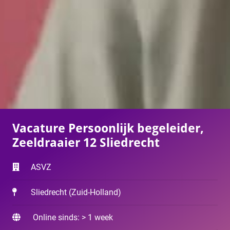
Vacature Persoonlijk begeleider,
Zeeldraaier 12 Sliedrecht
ASVZ
Sliedrecht
(
Zuid-Holland
)
Online sinds: > 1 week