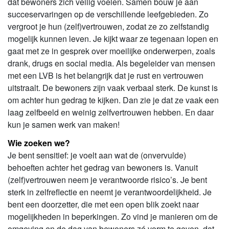
dat bewoners zich veilig voelen. Samen bouw je aan
succeservaringen op de verschillende leefgebieden. Zo
vergroot je hun (zelf)vertrouwen, zodat ze zo zelfstandig
mogelijk kunnen leven. Je kijkt waar ze tegenaan lopen en
gaat met ze in gesprek over moeilijke onderwerpen, zoals
drank, drugs en social media. Als begeleider van mensen
met een LVB is het belangrijk dat je rust en vertrouwen
uitstraalt. De bewoners zijn vaak verbaal sterk. De kunst is
om achter hun gedrag te kijken. Dan zie je dat ze vaak een
laag zelfbeeld en weinig zelfvertrouwen hebben. En daar
kun je samen werk van maken!
Wie zoeken we?
Je bent sensitief: je voelt aan wat de (onvervulde)
behoeften achter het gedrag van bewoners is. Vanuit
(zelf)vertrouwen neem je verantwoorde risico’s. Je bent
sterk in zelfreflectie en neemt je verantwoordelijkheid. Je
bent een doorzetter, die met een open blik zoekt naar
mogelijkheden in beperkingen. Zo vind je manieren om de
omgeving en de dag van bewoners zó vorm te geven, dat