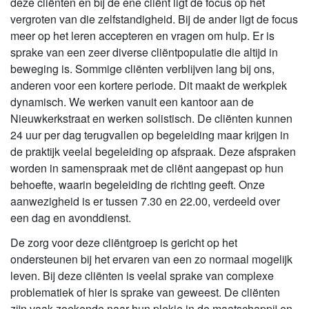
deze cliënten en bij de ene cliënt ligt de focus op het
vergroten van die zelfstandigheid. Bij de ander ligt de focus
meer op het leren accepteren en vragen om hulp. Er is
sprake van een zeer diverse cliëntpopulatie die altijd in
beweging is. Sommige cliënten verblijven lang bij ons,
anderen voor een kortere periode. Dit maakt de werkplek
dynamisch. We werken vanuit een kantoor aan de
Nieuwkerkstraat en werken solistisch. De cliënten kunnen
24 uur per dag terugvallen op begeleiding maar krijgen in
de praktijk veelal begeleiding op afspraak. Deze afspraken
worden in samenspraak met de cliënt aangepast op hun
behoefte, waarin begeleiding de richting geeft. Onze
aanwezigheid is er tussen 7.30 en 22.00, verdeeld over
een dag en avonddienst.
De zorg voor deze cliëntgroep is gericht op het
ondersteunen bij het ervaren van een zo normaal mogelijk
leven. Bij deze cliënten is veelal sprake van complexe
problematiek of hier is sprake van geweest. De cliënten
zijn vaak zoekende naar hun plekje in de maatschappij en