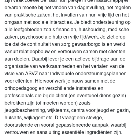
ervaren moeite bij het vinden van daginvulling, het regelen
van praktische zaken, het invullen van hun vrije tijd en het
omgaan met sociale interacties. Je biedt ondersteuning op
alle leefgebieden zoals financiën, huishouding, medische
zaken, psychosociale hulp en vrije tijd/werk. Je ziet erop
toe dat de continuïteit van zorg gewaarborgd is en werkt
vanuit relatieopbouw en vertrouwen samen met cliënten
aan doelen. Daarbij lever je een actieve bijdrage aan de
organisatie van werkzaamheden en het vertalen van de
visie van ASVZ naar individuele ondersteuningsplannen
voor cliënten. Hiervoor werk je nauw samen met de
orthopedagoog en verschillende instanties en
professionals die bij de cliënt (en eventueel diens gezin)
betrokken zijn (of moeten worden) zoals
jeugdbescherming, wijkteams, centra voor jeugd en gezin,
huisarts, wijkagent etc. Dit vraagt een stevige,
doortastende en vooral gepassioneerde aanpak, waarbij
vertrouwen en aansluiting essentiële ingrediënten zijn.