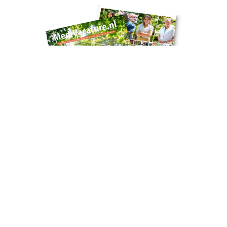
Naar het artikel
Over Sjaloom Zorg
Iedereen verdient het om zijn eigen unieke leven te
leiden. Wil jij daarbij helpen? Bij Sjaloom Zorg