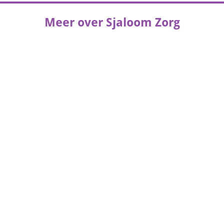
Meer over Sjaloom Zorg
Lees het
MediVacature magazine
artikel van
Sjaloom Zorg.