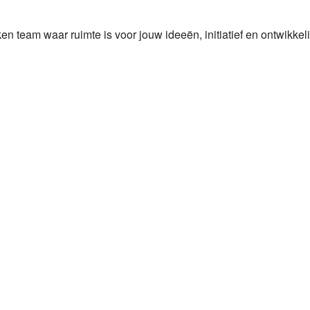
n team waar ruimte is voor jouw ideeën, initiatief en ontwikkelin
s van Careander
Meer over Careander
vensfase met een
hterstand. Vanuit onze