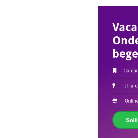
Vaca
Ond
bege
Carea
't Har
Online
Soll