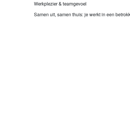
Werkplezier & teamgevoel
Samen uit, samen thuis: je werkt in een betrokke
Solliciteren
Alle vacature
Over Careander
Careander ondersteunt mensen in iedere le
verstandelijke beperking of ontwikkelingsac