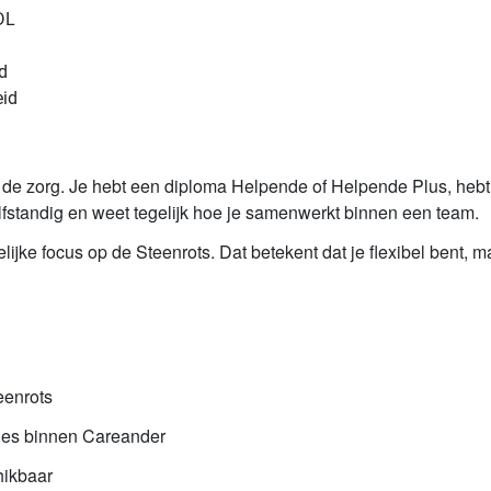
DL
d
eid
r de zorg. Je hebt een diploma Helpende of Helpende Plus, hebt 
lfstandig en weet tegelijk hoe je samenwerkt binnen een team.
lijke focus op de Steenrots. Dat betekent dat je flexibel bent, 
teenrots
ties binnen Careander
hikbaar