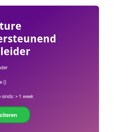
ture
ersteunend
leider
nder
de
(
)
 sinds: > 1 week
iciteren