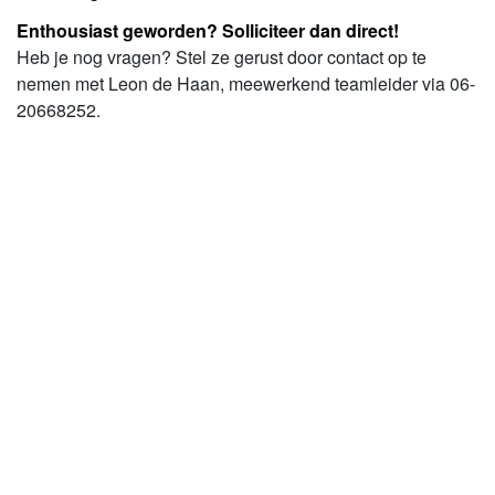
Enthousiast geworden? Solliciteer dan direct!
Heb je nog vragen? Stel ze gerust door contact op te
nemen met Leon de Haan, meewerkend teamleider via 06-
20668252.
Onderdeel van de procedure voor deze vacature is een
online assessment waarmee je inzicht krijgt in de
kwaliteiten die jij meebrengt.
Acquisitie naar aanleiding van deze vacature? Liever niet.
Ben je zzp'er? Solliciteer dan alleen als je bij ASVZ in
loondienst wil komen.
Solliciteren
Alle vacatures van ASVZ