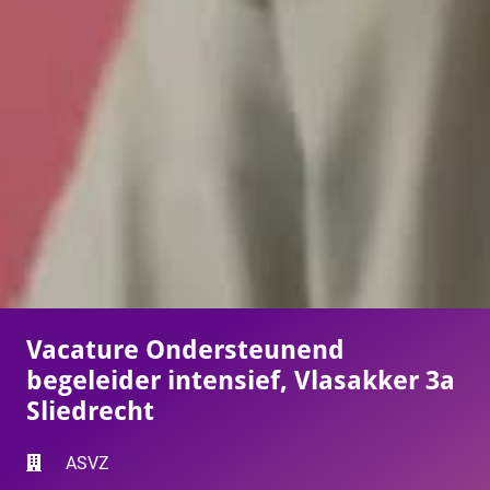
Vacature Ondersteunend
begeleider intensief, Vlasakker 3a
Sliedrecht
ASVZ