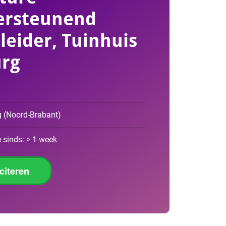
ersteunend
leider, Tuinhuis
urg
g
(
Noord-Brabant
)
 sinds: > 1 week
iciteren