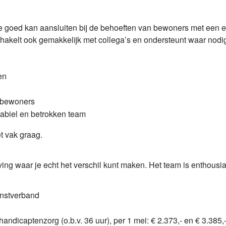
e goed kan aansluiten bij de behoeften van bewoners met een e
chakelt ook gemakkelijk met collega’s en ondersteunt waar nodi
en
 bewoners
abiel en betrokken team
et vak graag.
ng waar je echt het verschil kunt maken. Het team is enthous
ienstverband
dicaptenzorg (o.b.v. 36 uur), per 1 mei: € 2.373,- en € 3.385,