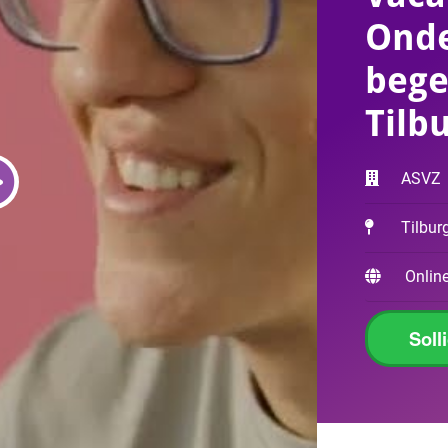
Ond
bege
Tilb
ASVZ
Tilbur
Online
Soll