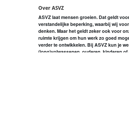
Over ASVZ
ASVZ laat mensen groeien. Dat geldt voor
verstandelijke beperking, waarbij wij voo
denken. Maar het geldt zeker ook voor o
ruimte krijgen om hun werk zo goed mogeli
verder te ontwikkelen. Bij ASVZ kun je w
(jong)volwassenen, ouderen, kinderen of 
Midden- en Zuid-Holland en West- en Mi
Naast de begeleiding op diverse woon- en d
we bij ASVZ ook ondersteuning aan mensen o
wonen. Om goed te kunnen inspelen op nie
specifieke vragen van cliënten, kun je bij on
trainingen op maat volgen.
Lees meer