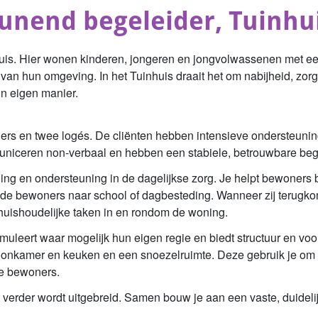
nend begeleider, Tuinhui
huis. Hier wonen kinderen, jongeren en jongvolwassenen met ee
jk van hun omgeving. In het Tuinhuis draait het om nabijheid, zo
n eigen manier.
ers en twee logés. De cliënten hebben intensieve ondersteuning 
niceren non-verbaal en hebben een stabiele, betrouwbare bege
ng en ondersteuning in de dagelijkse zorg. Je helpt bewoners b
de bewoners naar school of dagbesteding. Wanneer zij terugkomen
uishoudelijke taken in en rondom de woning.
imuleert waar mogelijk hun eigen regie en biedt structuur en v
kamer en keuken en een snoezelruimte. Deze gebruik je om rus
de bewoners.
at verder wordt uitgebreid. Samen bouw je aan een vaste, duide