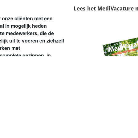
Lees het
MediVacature 
 onze cliënten met een
ral in mogelijk heden
nze medewerkers, die de
jk uit te voeren en zichzelf
erken met
complete gezinnen, in
dden-Brabant.
agbestedingslocaties bieden
f gezinnen die zelfstandig
uwe ontwikkelingen en
s diverse opleidingen en