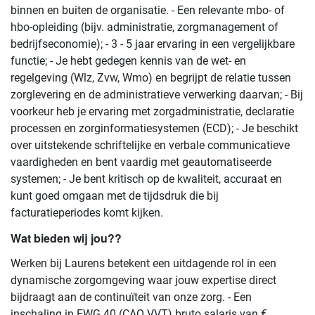
binnen en buiten de organisatie. - Een relevante mbo- of
hbo-opleiding (bijv. administratie, zorgmanagement of
bedrijfseconomie); - 3 - 5 jaar ervaring in een vergelijkbare
functie; - Je hebt gedegen kennis van de wet- en
regelgeving (Wlz, Zvw, Wmo) en begrijpt de relatie tussen
zorglevering en de administratieve verwerking daarvan; - Bij
voorkeur heb je ervaring met zorgadministratie, declaratie
processen en zorginformatiesystemen (ECD); - Je beschikt
over uitstekende schriftelijke en verbale communicatieve
vaardigheden en bent vaardig met geautomatiseerde
systemen; - Je bent kritisch op de kwaliteit, accuraat en
kunt goed omgaan met de tijdsdruk die bij
facturatieperiodes komt kijken.
Wat bieden wij jou??
Werken bij Laurens betekent een uitdagende rol in een
dynamische zorgomgeving waar jouw expertise direct
bijdraagt aan de continuïteit van onze zorg. - Een
inschaling in FWG 40 (CAO VVT) bruto salaris van €