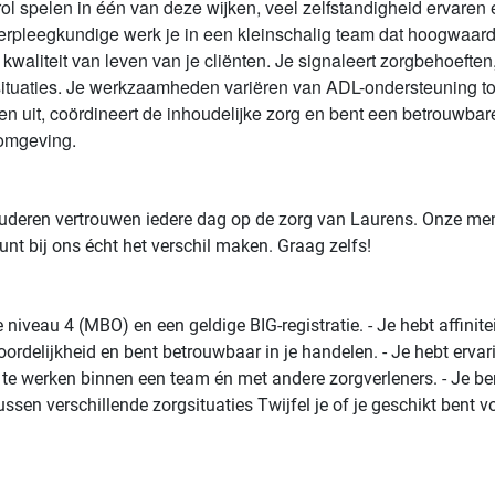
rol spelen in één van deze wijken, veel zelfstandigheid ervaren 
verpleegkundige werk je in een kleinschalig team dat hoogwaardi
liteit van leven van je cliënten. Je signaleert zorgbehoeften, s
situaties. Je werkzaamheden variëren van ADL-ondersteuning t
en uit, coördineert de inhoudelijke zorg en bent een betrouwbare
gomgeving.
 ouderen vertrouwen iedere dag op de zorg van Laurens. Onze m
unt bij ons écht het verschil maken. Graag zelfs!
iveau 4 (MBO) en een geldige BIG-registratie. - Je hebt affinitei
ordelijkheid en bent betrouwbaar in je handelen. - Je hebt ervarin
werken binnen een team én met andere zorgverleners. - Je bent fl
ssen verschillende zorgsituaties Twijfel je of je geschikt bent