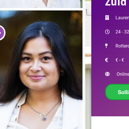
Zuid
Laure
24 - 3
Rotte
€ - €
Online
Soll