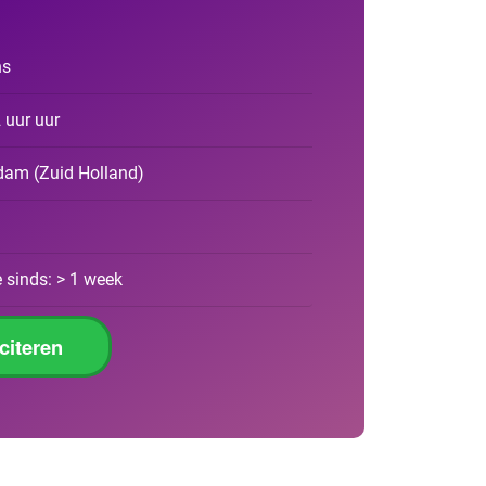
ns
2 uur uur
rdam
(
Zuid Holland
)
 sinds: > 1 week
iciteren