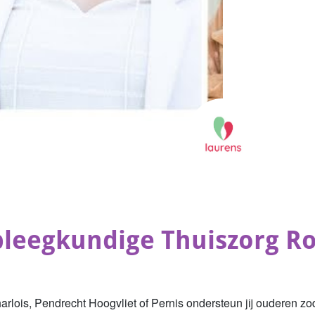
leegkundige Thuiszorg R
arlois, Pendrecht Hoogvliet of Pernis ondersteun jij ouderen zod