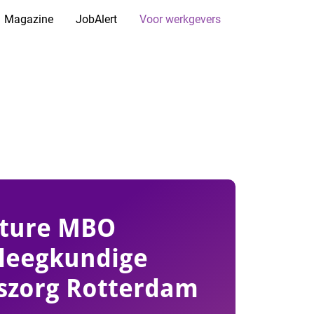
Magazine
JobAlert
Voor werkgevers
ture MBO
leegkundige
szorg Rotterdam