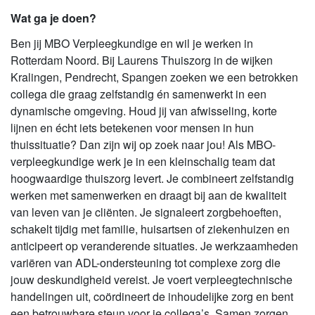
Wat ga je doen?
Ben jij MBO Verpleegkundige en wil je werken in
Rotterdam Noord. Bij Laurens Thuiszorg in de wijken
Kralingen, Pendrecht, Spangen zoeken we een betrokken
collega die graag zelfstandig én samenwerkt in een
dynamische omgeving. Houd jij van afwisseling, korte
lijnen en écht iets betekenen voor mensen in hun
thuissituatie? Dan zijn wij op zoek naar jou! Als MBO-
verpleegkundige werk je in een kleinschalig team dat
hoogwaardige thuiszorg levert. Je combineert zelfstandig
werken met samenwerken en draagt bij aan de kwaliteit
van leven van je cliënten. Je signaleert zorgbehoeften,
schakelt tijdig met familie, huisartsen of ziekenhuizen en
anticipeert op veranderende situaties. Je werkzaamheden
variëren van ADL-ondersteuning tot complexe zorg die
jouw deskundigheid vereist. Je voert verpleegtechnische
handelingen uit, coördineert de inhoudelijke zorg en bent
een betrouwbare steun voor je collega’s. Samen zorgen