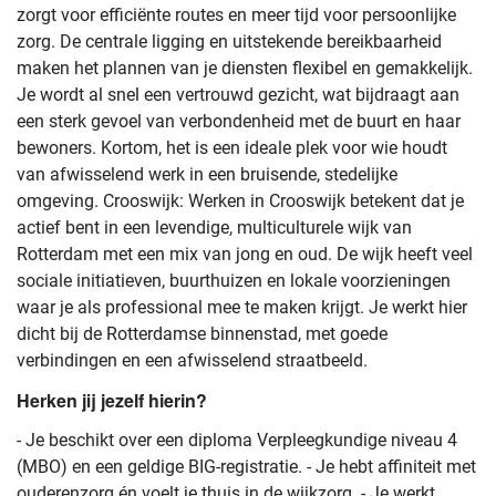
zorgt voor efficiënte routes en meer tijd voor persoonlijke
zorg. De centrale ligging en uitstekende bereikbaarheid
maken het plannen van je diensten flexibel en gemakkelijk.
Je wordt al snel een vertrouwd gezicht, wat bijdraagt aan
een sterk gevoel van verbondenheid met de buurt en haar
bewoners. Kortom, het is een ideale plek voor wie houdt
van afwisselend werk in een bruisende, stedelijke
omgeving. Crooswijk: Werken in Crooswijk betekent dat je
actief bent in een levendige, multiculturele wijk van
Rotterdam met een mix van jong en oud. De wijk heeft veel
sociale initiatieven, buurthuizen en lokale voorzieningen
waar je als professional mee te maken krijgt. Je werkt hier
dicht bij de Rotterdamse binnenstad, met goede
verbindingen en een afwisselend straatbeeld.
Herken jij jezelf hierin?
- Je beschikt over een diploma Verpleegkundige niveau 4
(MBO) en een geldige BIG-registratie. - Je hebt affiniteit met
ouderenzorg én voelt je thuis in de wijkzorg. - Je werkt