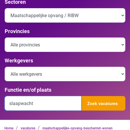
Sectoren
Provincies
Werkgevers
Functie en/of plaats
Zoek vacatures
/
/
Home
vacatures
maatschappelijke-opvang-beschermd-wonen