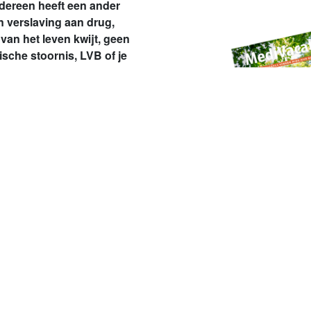
dereen heeft een ander
n verslaving aan drug,
van het leven kwijt, geen
sche stoornis, LVB of je
nen wij naar herstel en
n of haar leven.
 in het herstel van onze
e betrokkenheid bij elke
n in onze aanpak, vormen de
onze cliënten en erkennen
n een IrisZorg van morgen.
Naar het artikel