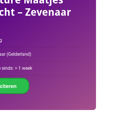
cht – Zevenaar
rg
aar
(
Gelderland
)
 sinds: > 1 week
iciteren