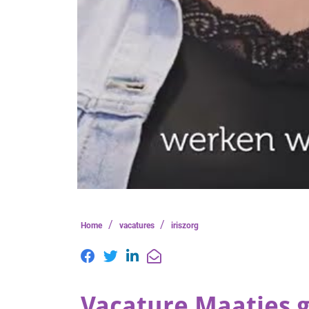
/
/
Home
vacatures
iriszorg
Vacature Maatjes g