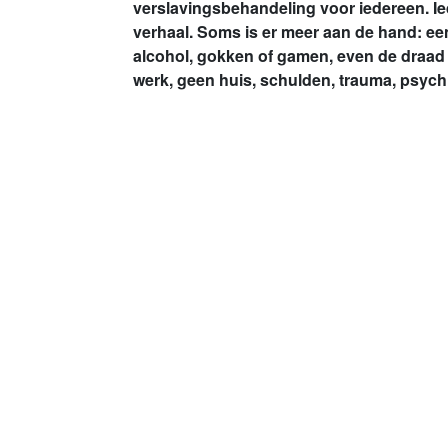
verslavingsbehandeling voor iedereen. Ie
verhaal. Soms is er meer aan de hand: ee
alcohol, gokken of gamen, even de draad 
werk, geen huis, schulden, trauma, psychi
krijgt reclassering. Bij IrisZorg ondersteu
zorgen dat de cliënt weer grip krijgt op zij
Samen
Alleen SAMEN kunnen we het verschil maken
cliënten. Onze passie voor wat we doen, onz
cliënt en onze bereidheid om flexibel te zij
bouwstenen van onze zorg. We staan naast 
dat elke dag uniek is. Samen bouwen we aa
Lees meer