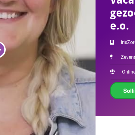
gezo
e.o.
IrisZo
Zeven
Online
Soll