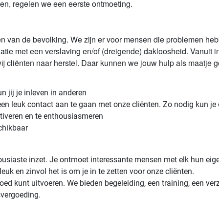
, regelen we een eerste ontmoeting.
agen van de bevolking. We zijn er voor mensen die problemen heb
atie met een verslaving en/of (dreigende) dakloosheid. Vanuit 
j cliënten naar herstel. Daar kunnen we jouw hulp als maatje g
n jij je inleven in anderen
en leuk contact aan te gaan met onze cliënten. Zo nodig kun je 
ctiveren en te enthousiasmeren
chikbaar
thousiaste inzet. Je ontmoet interessante mensen met elk hun eige
euk en zinvol het is om je in te zetten voor onze cliënten.
k goed kunt uitvoeren. We bieden begeleiding, een training, een ve
rsvergoeding.