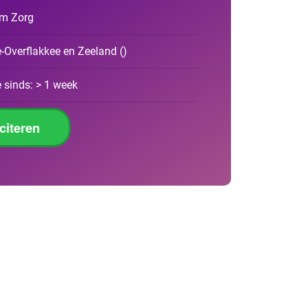
om Zorg
-Overflakkee en Zeeland
(
)
 sinds: > 1 week
iciteren