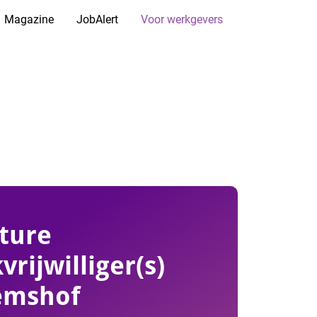
Magazine
JobAlert
Voor werkgevers
ture
vrijwilliger(s)
emshof