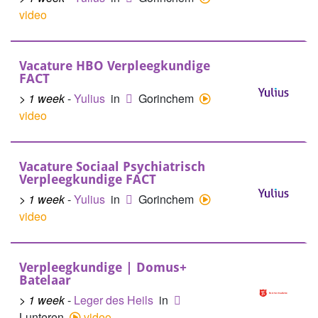
video
Vacature HBO Verpleegkundige
FACT
> 1 week
-
Yulius
in
Gorinchem
video
Vacature Sociaal Psychiatrisch
Verpleegkundige FACT
> 1 week
-
Yulius
in
Gorinchem
video
Verpleegkundige | Domus+
Batelaar
> 1 week
-
Leger des Heils
in
Lunteren
video