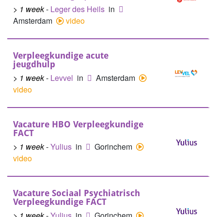
> 1 week
-
Leger des Heils
in
Amsterdam
video
Verpleegkundige acute
jeugdhulp
> 1 week
-
Levvel
in
Amsterdam
video
Vacature HBO Verpleegkundige
FACT
> 1 week
-
Yulius
in
Gorinchem
video
Vacature Sociaal Psychiatrisch
Verpleegkundige FACT
> 1 week
-
Yulius
in
Gorinchem