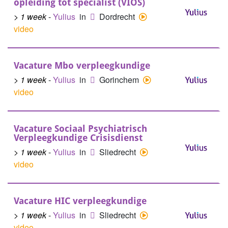
opleiding tot specialist (VIOS)
> 1 week
-
Yulius
in
Dordrecht
video
Vacature Mbo verpleegkundige
> 1 week
-
Yulius
in
Gorinchem
video
Vacature Sociaal Psychiatrisch
Verpleegkundige Crisisdienst
> 1 week
-
Yulius
in
Sliedrecht
video
Vacature HIC verpleegkundige
> 1 week
-
Yulius
in
Sliedrecht
video