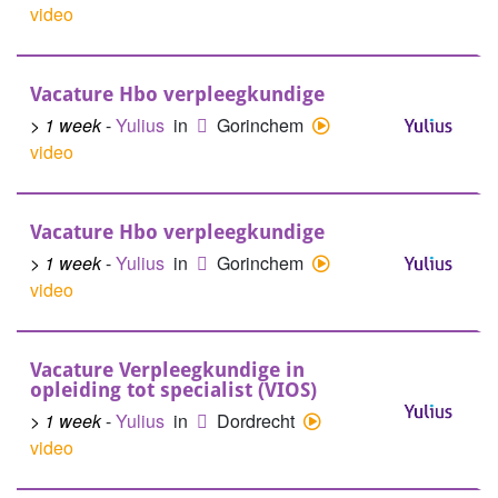
video
Vacature Hbo verpleegkundige
> 1 week
-
Yulius
in
Gorinchem
video
Vacature Hbo verpleegkundige
> 1 week
-
Yulius
in
Gorinchem
video
Vacature Verpleegkundige in
opleiding tot specialist (VIOS)
> 1 week
-
Yulius
in
Dordrecht
video