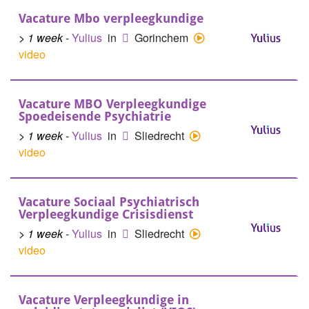
Vacature Mbo verpleegkundige
> 1 week
-
Yulius
in
Gorinchem
video
Vacature MBO Verpleegkundige
Spoedeisende Psychiatrie
> 1 week
-
Yulius
in
Sliedrecht
video
Vacature Sociaal Psychiatrisch
Verpleegkundige Crisisdienst
> 1 week
-
Yulius
in
Sliedrecht
video
Vacature Verpleegkundige in