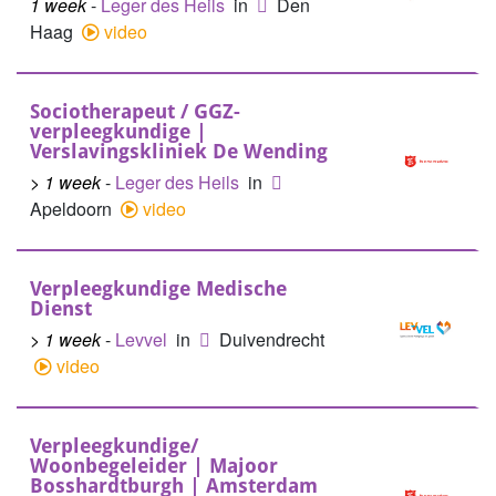
1 week
-
Leger des Heils
in
Den
Haag
video
Sociotherapeut / GGZ-
verpleegkundige |
Verslavingskliniek De Wending
> 1 week
-
Leger des Heils
in
Apeldoorn
video
Verpleegkundige Medische
Dienst
> 1 week
-
Levvel
in
Duivendrecht
video
Verpleegkundige/
Woonbegeleider | Majoor
Bosshardtburgh | Amsterdam