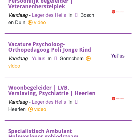
Persoonlijk begeleider |
Veteranenherstelplek
Vandaag
-
Leger des Heils
in
Bosch
en Duin
video
Vacature Psycholoog-
Orthopedagoog Poli Jonge Kind
Vandaag
-
Yulius
in
Gorinchem
video
Woonbegeleider | LVB,
Verslaving, Psychiatrie | Heerlen
Vandaag
-
Leger des Heils
in
Heerlen
video
Specialistisch Ambulant
Hulpverlener gebiedsteam