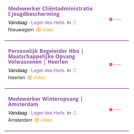
Medewerker Cliëntadministratie
I Jeugdbescherming
Vandaag
-
Leger des Heils
in
Nieuwegein
video
Persoonlijk Begeleider Hbo |
Maatschappelijke Opvang
Volwassenen | Heerlen
Vandaag
-
Leger des Heils
in
Heerlen
video
Medewerker Winteropvang |
Amsterdam
Vandaag
-
Leger des Heils
in
Amsterdam
video