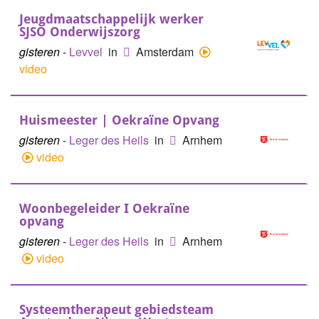
Jeugdmaatschappelijk werker
SJSO Onderwijszorg
gisteren
-
Levvel
in
Amsterdam
video
Huismeester | Oekraïne Opvang
gisteren
-
Leger des Heils
in
Arnhem
video
Woonbegeleider I Oekraïne
opvang
gisteren
-
Leger des Heils
in
Arnhem
video
Systeemtherapeut gebiedsteam