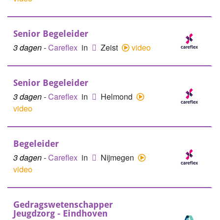
Senior Begeleider
3 dagen
-
Careflex
in
Zeist
video
Senior Begeleider
3 dagen
-
Careflex
in
Helmond
video
Begeleider
3 dagen
-
Careflex
in
Nijmegen
video
Gedragswetenschapper
Jeugdzorg - Eindhoven