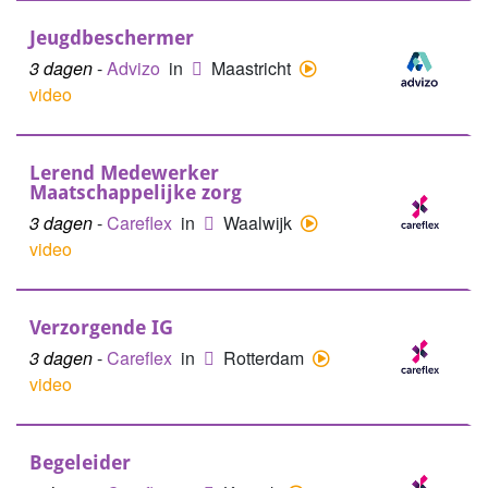
Jeugdbeschermer
3 dagen
-
Advizo
in
Maastricht
video
Lerend Medewerker
Maatschappelijke zorg
3 dagen
-
Careflex
in
Waalwijk
video
Verzorgende IG
3 dagen
-
Careflex
in
Rotterdam
video
Begeleider