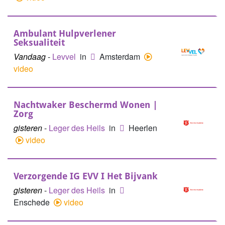
Ambulant Hulpverlener
Seksualiteit
Vandaag
-
Levvel
in
Amsterdam
video
Nachtwaker Beschermd Wonen |
Zorg
gisteren
-
Leger des Heils
in
Heerlen
video
Verzorgende IG EVV I Het Bijvank
gisteren
-
Leger des Heils
in
Enschede
video