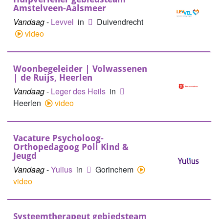
Amstelveen-Aalsmeer
Vandaag
-
Levvel
in
Duivendrecht
video
Woonbegeleider | Volwassenen
| de Ruijs, Heerlen
Vandaag
-
Leger des Heils
in
Heerlen
video
Vacature Psycholoog-
Orthopedagoog Poli Kind &
Jeugd
Vandaag
-
Yulius
in
Gorinchem
video
Systeemtherapeut gebiedsteam