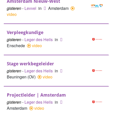
Amsterdam Nieuw-West
gisteren
-
Levvel
in
Amsterdam
video
Verpleegkundige
gisteren
-
Leger des Heils
in
Enschede
video
Stage werkbegeleider
gisteren
-
Leger des Heils
in
Beuningen (OV)
video
Projectleider | Amsterdam
gisteren
-
Leger des Heils
in
Amsterdam
video