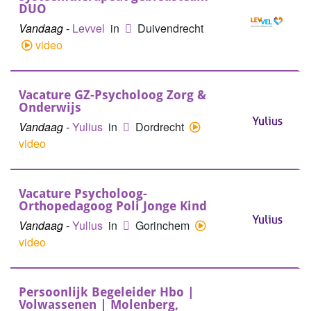
DUO
Vandaag
-
Levvel
in
Duivendrecht
video
Vacature GZ-Psycholoog Zorg &
Onderwijs
Vandaag
-
Yulius
in
Dordrecht
video
Vacature Psycholoog-
Orthopedagoog Poli Jonge Kind
Vandaag
-
Yulius
in
Gorinchem
video
Persoonlijk Begeleider Hbo |
Volwassenen | Molenberg,