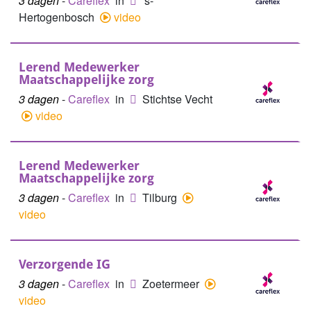
3 dagen
-
Careflex
in
's-
Hertogenbosch
video
Lerend Medewerker
Maatschappelijke zorg
3 dagen
-
Careflex
in
Stichtse Vecht
video
Lerend Medewerker
Maatschappelijke zorg
3 dagen
-
Careflex
in
Tilburg
video
Verzorgende IG
3 dagen
-
Careflex
in
Zoetermeer
video