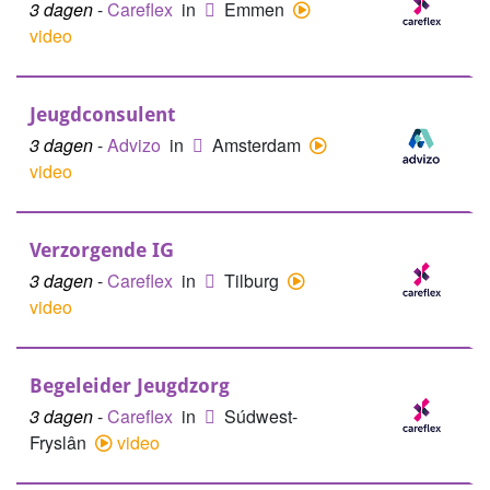
3 dagen
-
Careflex
in
Emmen
video
Jeugdconsulent
3 dagen
-
Advizo
in
Amsterdam
video
Verzorgende IG
3 dagen
-
Careflex
in
Tilburg
video
Begeleider Jeugdzorg
3 dagen
-
Careflex
in
Súdwest-
Fryslân
video