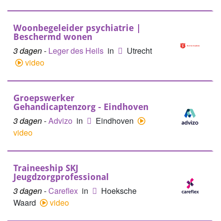
Woonbegeleider psychiatrie |
Beschermd wonen
3 dagen
-
Leger des Heils
in
Utrecht
video
Groepswerker
Gehandicaptenzorg - Eindhoven
3 dagen
-
Advizo
in
Eindhoven
video
Traineeship SKJ
Jeugdzorgprofessional
3 dagen
-
Careflex
in
Hoeksche
Waard
video