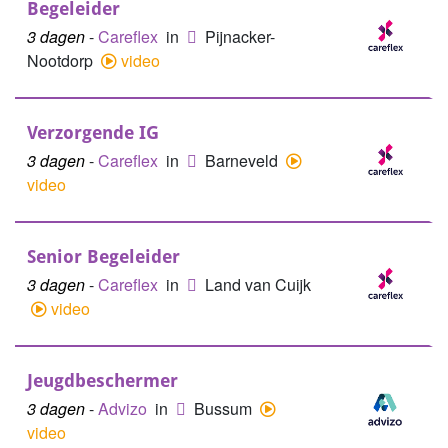
Begeleider
3 dagen
-
Careflex
in
Pijnacker-
Nootdorp
video
Verzorgende IG
3 dagen
-
Careflex
in
Barneveld
video
Senior Begeleider
3 dagen
-
Careflex
in
Land van Cuijk
video
Jeugdbeschermer
3 dagen
-
Advizo
in
Bussum
video