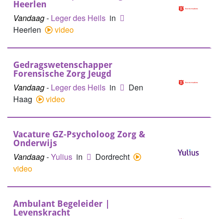
Heerlen
Vandaag
-
Leger des Heils
in
Heerlen
video
Gedragswetenschapper
Forensische Zorg Jeugd
Vandaag
-
Leger des Heils
in
Den
Haag
video
Vacature GZ-Psycholoog Zorg &
Onderwijs
Vandaag
-
Yulius
in
Dordrecht
video
Ambulant Begeleider |
Levenskracht