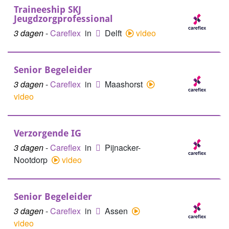
Traineeship SKJ
Jeugdzorgprofessional
3 dagen
-
Careflex
in
Delft
video
Senior Begeleider
3 dagen
-
Careflex
in
Maashorst
video
Verzorgende IG
3 dagen
-
Careflex
in
Pijnacker-
Nootdorp
video
Senior Begeleider
3 dagen
-
Careflex
in
Assen
video