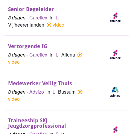
Senior Begeleider
3 dagen
-
Careflex
in
Vijfheerenlanden
video
Verzorgende IG
3 dagen
-
Careflex
in
Altena
video
Medewerker Veilig Thuis
3 dagen
-
Advizo
in
Bussum
video
Traineeship SKJ
Jeugdzorgprofessional