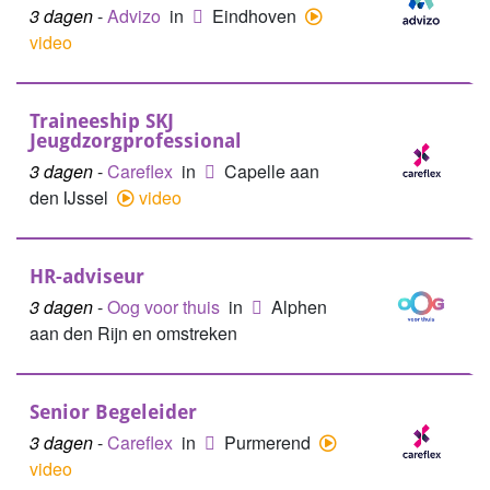
3 dagen
-
Advizo
in
Eindhoven
video
Traineeship SKJ
Jeugdzorgprofessional
3 dagen
-
Careflex
in
Capelle aan
den IJssel
video
HR-adviseur
3 dagen
-
Oog voor thuis
in
Alphen
aan den Rijn en omstreken
Senior Begeleider
3 dagen
-
Careflex
in
Purmerend
video