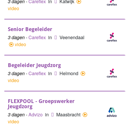
3 dagen
-
Careflex
in
Katwijk
video
Senior Begeleider
3 dagen
-
Careflex
in
Veenendaal
video
Begeleider Jeugdzorg
3 dagen
-
Careflex
in
Helmond
video
FLEXPOOL - Groepswerker
Jeugdzorg
3 dagen
-
Advizo
in
Maasbracht
video