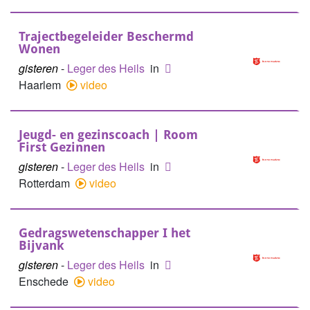
Trajectbegeleider Beschermd
Wonen
gisteren
-
Leger des Heils
in
Haarlem
video
Jeugd- en gezinscoach | Room
First Gezinnen
gisteren
-
Leger des Heils
in
Rotterdam
video
Gedragswetenschapper I het
Bijvank
gisteren
-
Leger des Heils
in
Enschede
video