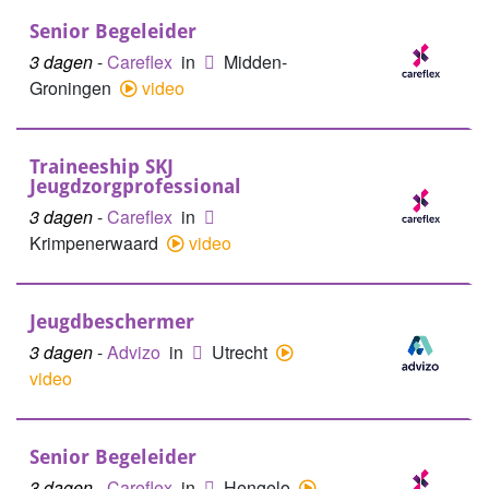
Senior Begeleider
3 dagen
-
Careflex
in
Midden-
Groningen
video
Traineeship SKJ
Jeugdzorgprofessional
3 dagen
-
Careflex
in
Krimpenerwaard
video
Jeugdbeschermer
3 dagen
-
Advizo
in
Utrecht
video
Senior Begeleider
3 dagen
-
Careflex
in
Hengelo