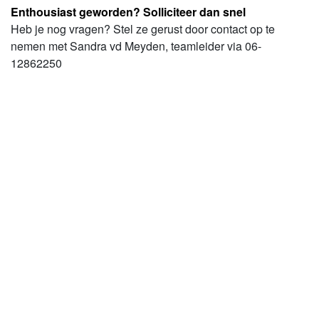
Enthousiast geworden? Solliciteer dan snel
Heb je nog vragen? Stel ze gerust door contact op te
nemen met Sandra vd Meyden, teamleider via 06-
12862250
Acquisitie naar aanleiding van deze vacature? Liever niet.
Ben je zzp'er? Solliciteer dan alleen als je bij ASVZ in
loondienst wil komen
Solliciteren
Alle vacatures van ASVZ