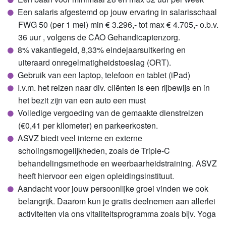
Een salaris afgestemd op jouw ervaring in salarisschaal
FWG 50 (per 1 mei) min € 3.296,- tot max € 4.705,- o.b.v.
36 uur , volgens de CAO Gehandicaptenzorg.
8% vakantiegeld, 8,33% eindejaarsuitkering en
uiteraard onregelmatigheidstoeslag (ORT).
Gebruik van een laptop, telefoon en tablet (iPad)
I.v.m. het reizen naar div. cliënten is een rijbewijs en in
het bezit zijn van een auto een must
Volledige vergoeding van de gemaakte dienstreizen
(€0,41 per kilometer) en parkeerkosten.
ASVZ biedt veel interne en externe
scholingsmogelijkheden, zoals de Triple-C
behandelingsmethode en weerbaarheidstraining. ASVZ
heeft hiervoor een eigen opleidingsinstituut.
Aandacht voor jouw persoonlijke groei vinden we ook
belangrijk. Daarom kun je gratis deelnemen aan allerlei
activiteiten via ons vitaliteitsprogramma zoals bijv. Yoga